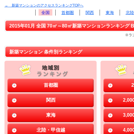
→ 新築マンションのアクセスランキングTOPへ
全国
首都圏
関西
東海
北陸
2015年01月 全国 70㎡～80㎡新築マンションランキング B
※ラ
新築マンション 条件別ランキング
首都圏
関西
2,0
東海
3,0
北陸・甲信越
4,0