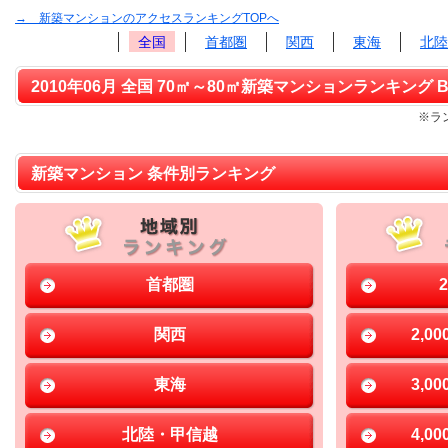
→ 新築マンションのアクセスランキングTOPへ
全国
首都圏
関西
東海
北陸
2010年06月 全国 70㎡～80㎡新築マンションランキング B
※ラ
新築マンション 条件別ランキング
首都圏
関西
2,0
東海
3,0
北陸・甲信越
4,0