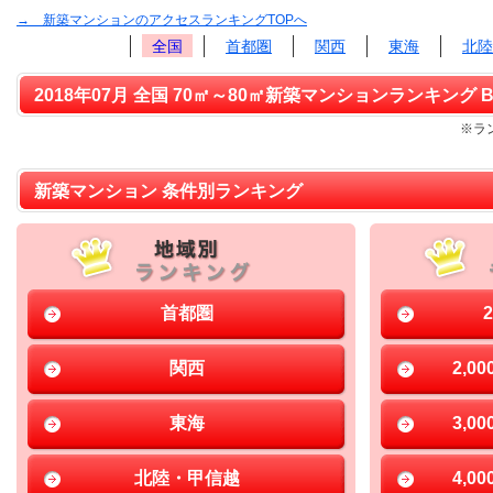
→ 新築マンションのアクセスランキングTOPへ
全国
首都圏
関西
東海
北陸
2018年07月 全国 70㎡～80㎡新築マンションランキング B
※ラ
新築マンション 条件別ランキング
首都圏
関西
2,0
東海
3,0
北陸・甲信越
4,0