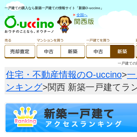
一戸建ての購入なら新築一戸建ての情報サイト「新築O-uccino」
全国へ
一戸建て
住宅・不動産情報のO-uccino
>
一
ンキング
>関西 新築一戸建てラ