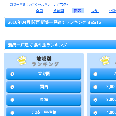
→ 新築一戸建てのアクセスランキングTOPへ
全国
首都圏
関西
東海
北陸
2016年04月 関西 新築一戸建てランキング BEST5
新築一戸建て 条件別ランキング
首都圏
関西
2,0
東海
3,0
北陸・甲信越
4,0