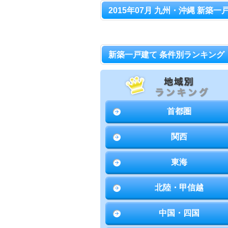
2015年07月 九州・沖縄 新築一
新築一戸建て 条件別ランキング
首都圏
関西
東海
北陸・甲信越
中国・四国