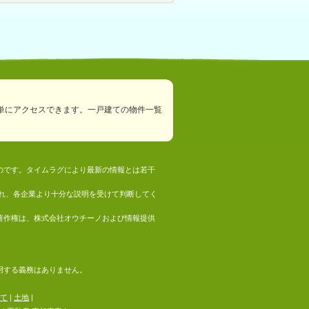
単にアクセスできます。一戸建ての物件一覧
ものです。タイムラグにより最新の情報とは若干
れ、各企業より十分な説明を受けて判断してく
の著作権は、株式会社オウチーノおよび情報提供
採用する義務はありません。
て
|
土地
|