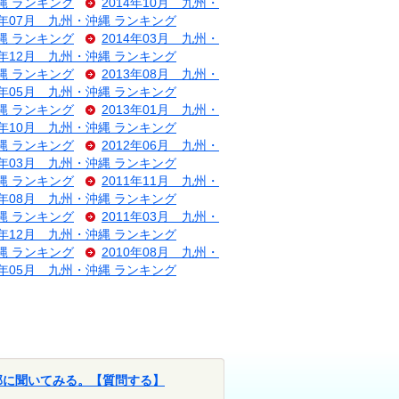
沖縄 ランキング
2014年10月 九州・
4年07月 九州・沖縄 ランキング
沖縄 ランキング
2014年03月 九州・
3年12月 九州・沖縄 ランキング
沖縄 ランキング
2013年08月 九州・
3年05月 九州・沖縄 ランキング
沖縄 ランキング
2013年01月 九州・
2年10月 九州・沖縄 ランキング
沖縄 ランキング
2012年06月 九州・
2年03月 九州・沖縄 ランキング
沖縄 ランキング
2011年11月 九州・
1年08月 九州・沖縄 ランキング
沖縄 ランキング
2011年03月 九州・
0年12月 九州・沖縄 ランキング
沖縄 ランキング
2010年08月 九州・
0年05月 九州・沖縄 ランキング
部に聞いてみる。【質問する】