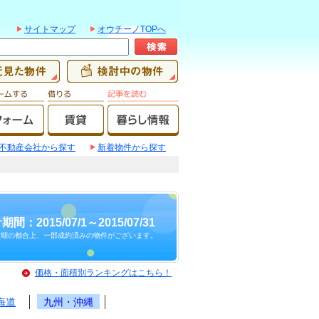
サイトマップ
オウチーノTOPへ
不動産会社から探す
新着物件から探す
期間：2015/07/1～2015/07/31
時期の都合上、一部成約済みの物件がございます。
価格・面積別ランキングはこちら！
海道
九州・沖縄