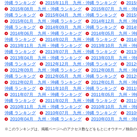
沖縄 ランキング
2015年11月 九州・沖縄 ランキング
20
2015年08月 九州・沖縄 ランキング
2015年07月 九州・
沖縄 ランキング
2015年04月 九州・沖縄 ランキング
20
2015年01月 九州・沖縄 ランキング
2014年12月 九州・
沖縄 ランキング
2014年09月 九州・沖縄 ランキング
20
2014年06月 九州・沖縄 ランキング
2014年05月 九州・
沖縄 ランキング
2014年02月 九州・沖縄 ランキング
20
2013年11月 九州・沖縄 ランキング
2013年10月 九州・
沖縄 ランキング
2013年07月 九州・沖縄 ランキング
20
2013年04月 九州・沖縄 ランキング
2013年03月 九州・
沖縄 ランキング
2012年12月 九州・沖縄 ランキング
20
2012年09月 九州・沖縄 ランキング
2012年08月 九州・
沖縄 ランキング
2012年05月 九州・沖縄 ランキング
20
2012年02月 九州・沖縄 ランキング
2012年01月 九州・
沖縄 ランキング
2011年10月 九州・沖縄 ランキング
20
2011年07月 九州・沖縄 ランキング
2011年05月 九州・
沖縄 ランキング
2011年02月 九州・沖縄 ランキング
20
2010年11月 九州・沖縄 ランキング
2010年10月 九州・
沖縄 ランキング
2010年07月 九州・沖縄 ランキング
20
2010年04月 九州・沖縄 ランキング
2010年03月 九州・
※このランキングは、掲載ページへのアクセス数などをもとにオウチーノ独自の