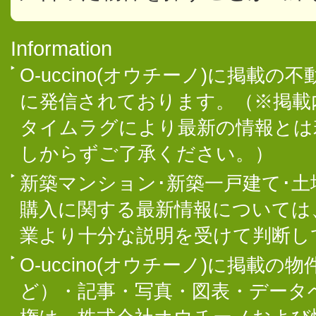
Information
O-uccino(オウチーノ)に掲
に発信されております。（※掲載
タイムラグにより最新の情報とは
しからずご了承ください。）
新築マンション･新築一戸建て･
購入に関する最新情報については
業より十分な説明を受けて判断し
O-uccino(オウチーノ)に掲
ど）・記事・写真・図表・データ