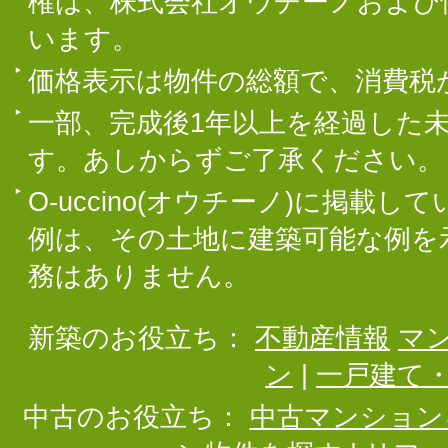
権は、株式会社オウチーノおよび
います。
価格表示は物件の総額で、消費税
一部、完成後1年以上を経過した
す。あしからずご了承ください。
O-uccino(オウチーノ)に掲
例は、その土地に建築可能な例を
務はありません。
新築のお役立ち：
不動産情報
マ
ン
|
一戸建て
中古のお役立ち：
中古マンション