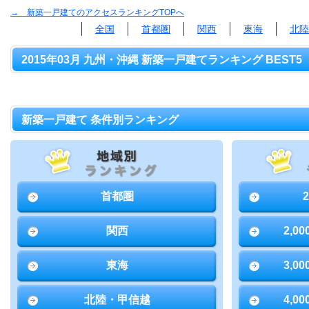
→ 新築一戸建てのアクセスランキングTOPへ
全国
首都圏
関西
東海
北陸
2015年03月 九州・沖縄 新築一戸建てランキング BEST5
新築一戸建て 条件別ランキング
首都圏
関西
2,0
東海
3,0
北陸・甲信越
4,0