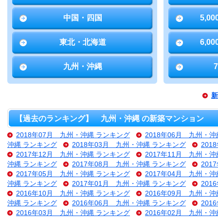
中国・四国
5,0
東北・北海道
6,0
九州・沖縄
新
【過去のランキング】 九州・沖縄 の新築マンション
2018年07月 九州・沖縄 ランキング
2018年06月 九州・
沖縄 ランキング
2018年03月 九州・沖縄 ランキング
20
2017年12月 九州・沖縄 ランキング
2017年11月 九州・
沖縄 ランキング
2017年08月 九州・沖縄 ランキング
20
2017年05月 九州・沖縄 ランキング
2017年04月 九州・
沖縄 ランキング
2017年01月 九州・沖縄 ランキング
20
2016年10月 九州・沖縄 ランキング
2016年09月 九州・
沖縄 ランキング
2016年06月 九州・沖縄 ランキング
20
2016年03月 九州・沖縄 ランキング
2016年02月 九州・