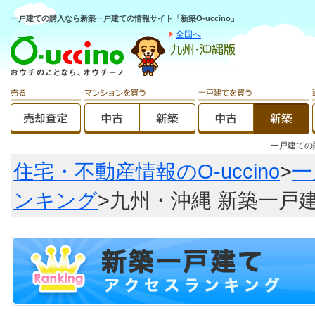
一戸建ての購入なら新築一戸建ての情報サイト「新築O-uccino」
全国へ
一戸建て
住宅・不動産情報のO-uccino
>
一
ンキング
>九州・沖縄 新築一戸