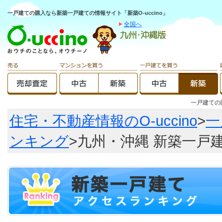
一戸建ての購入なら新築一戸建ての情報サイト「新築O-uccino」
全国へ
一戸建て
住宅・不動産情報のO-uccino
>
一
ンキング
>九州・沖縄 新築一戸