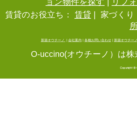
ョン物件を探す
|
リフ
賃貸のお役立ち：
賃貸
|
家づくり
新築オウチーノ
|
会社案内
|
各種お問い合わせ
|
新築オウチー
O-uccino(オウチーノ