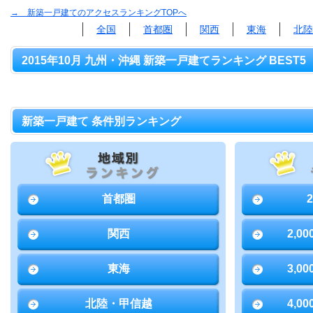
→ 新築一戸建てのアクセスランキングTOPへ
全国
首都圏
関西
東海
北陸
2015年10月 九州・沖縄 新築一戸建てランキング BEST5
新築一戸建て 条件別ランキング
首都圏
関西
2,0
東海
3,0
北陸・甲信越
4,0