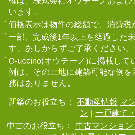
権は、株式会社オウチーノおよび
います。
価格表示は物件の総額で、消費税
一部、完成後1年以上を経過した
す。あしからずご了承ください。
O-uccino(オウチーノ)に掲
例は、その土地に建築可能な例を
務はありません。
新築のお役立ち：
不動産情報
マ
ン
|
一戸建て
中古のお役立ち：
中古マンション