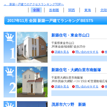
→ 新築一戸建てのアクセスランキングTOPへ
全国
首都圏
関西
東海
北陸
2017年11月 全国 新築一戸建てランキング BEST5
新築住宅・東金市山口
千葉県東金市山口
JR東金線/福俵駅 徒歩25分
詳細を見る
問い合わせをする
新築住宅・大網白里市南飯塚
千葉県大網白里市南飯塚
JR外房線/大網駅 バス/ 15分 町営運動場
詳細を見る
問い合わせをする
茂原市六ツ野 新築