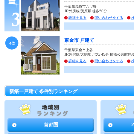
千葉県茂原市六ツ野
JR外房線/茂原駅 徒歩50分
詳細を見る
問い合わせをする
東金市 戸建て
4位
千葉県東金市上谷
JR外房線/大網駅 バス/ 45分 柳橋公民館停
詳細を見る
問い合わせをする
新築一戸建て 条件別ランキング
首都圏