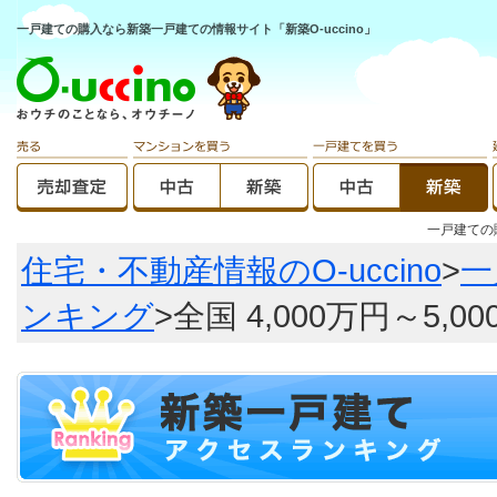
一戸建ての購入なら新築一戸建ての情報サイト「新築O-uccino」
一戸建て
住宅・不動産情報のO-uccino
>
一
ンキング
>全国 4,000万円～5