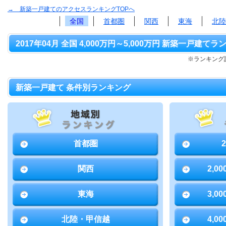
→ 新築一戸建てのアクセスランキングTOPへ
全国
首都圏
関西
東海
北陸
2017年04月 全国 4,000万円～5,000万円 新築一戸建てラ
※ランキング該
新築一戸建て 条件別ランキング
首都圏
関西
2,0
東海
3,0
北陸・甲信越
4,0