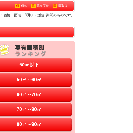
価
価格
専
専有面積
間
間取り
ション※価格・面積・間取りは集計期間のものです。
50㎡以下
50㎡～60㎡
60㎡～70㎡
70㎡～80㎡
80㎡～90㎡