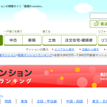
ンの情報サイト「新築O-uccino」
マンションの購入
エリアから探す
沿線から探す
築マンション
>
新築マンションランキング
>全国 6,000万円～7,000万円新築マン
集計
掲載
Pへ
関西
東海
北陸・甲信越
中国・四国
東北・北