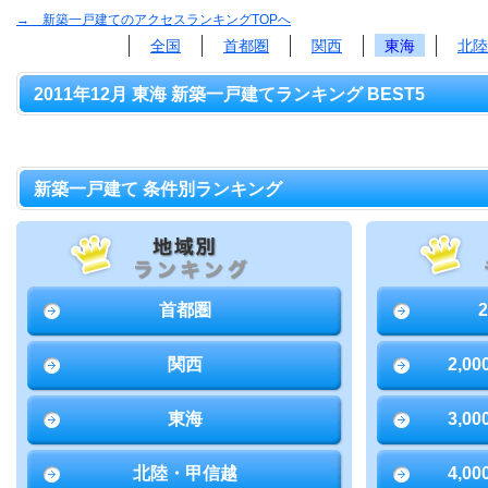
→ 新築一戸建てのアクセスランキングTOPへ
全国
首都圏
関西
東海
北陸
2011年12月 東海 新築一戸建てランキング BEST5
新築一戸建て 条件別ランキング
首都圏
関西
2,0
東海
3,0
北陸・甲信越
4,0