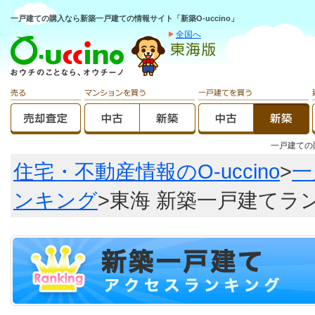
一戸建ての購入なら新築一戸建ての情報サイト「新築O-uccino」
全国へ
一戸建て
住宅・不動産情報のO-uccino
>
一
ンキング
>東海 新築一戸建てラ