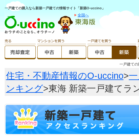
一戸建ての購入なら新築一戸建ての情報サイト「新築O-uccino」
全国へ
一戸建て
住宅・不動産情報のO-uccino
>
一
ンキング
>東海 新築一戸建てラ