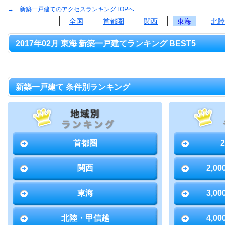
→ 新築一戸建てのアクセスランキングTOPへ
全国
首都圏
関西
東海
北陸
2017年02月 東海 新築一戸建てランキング BEST5
新築一戸建て 条件別ランキング
首都圏
関西
2,0
東海
3,0
北陸・甲信越
4,0