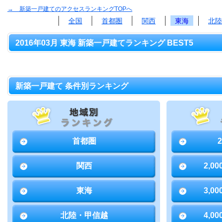
→ 新築一戸建てのアクセスランキングTOPへ
全国
首都圏
関西
東海
北陸
2016年03月 東海 新築一戸建てランキング BEST5
新築一戸建て 条件別ランキング
首都圏
関西
2,0
東海
3,0
北陸・甲信越
4,0