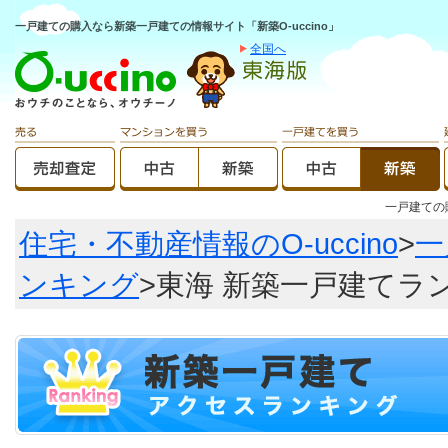
一戸建ての購入なら新築一戸建ての情報サイト「新築O-uccino」
全国へ
一戸建て
住宅・不動産情報のO-uccino
>
一
ンキング
>東海 新築一戸建てラ