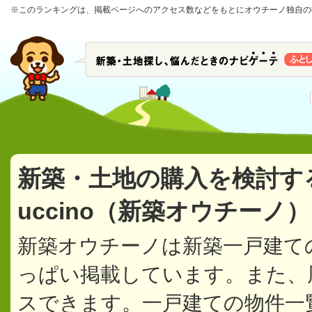
※このランキングは、掲載ページへのアクセス数などをもとにオウチーノ独自の
新築・土地の購入を検討す
uccino（新築オウチーノ
新築オウチーノは新築一戸建て
っぱい掲載しています。また、
スできます。一戸建ての物件一