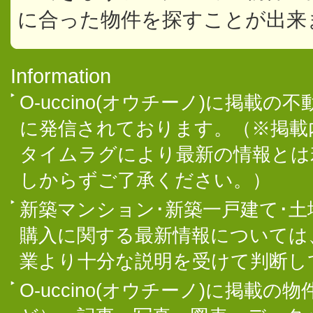
に合った物件を探すことが出来
Information
O-uccino(オウチーノ)に掲
に発信されております。（※掲載
タイムラグにより最新の情報とは
しからずご了承ください。）
新築マンション･新築一戸建て･
購入に関する最新情報については
業より十分な説明を受けて判断し
O-uccino(オウチーノ)に掲