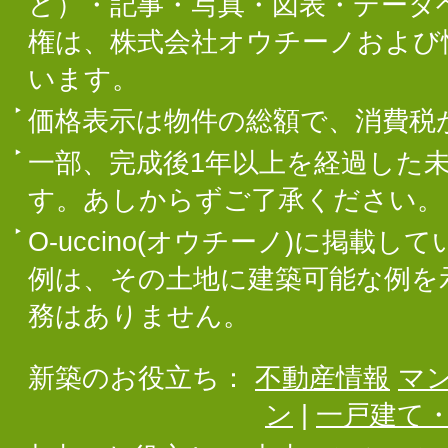
ど）・記事・写真・図表・データ
権は、株式会社オウチーノおよび
います。
価格表示は物件の総額で、消費税
一部、完成後1年以上を経過した
す。あしからずご了承ください。
O-uccino(オウチーノ)に掲
例は、その土地に建築可能な例を
務はありません。
新築のお役立ち：
不動産情報
マ
ン
|
一戸建て