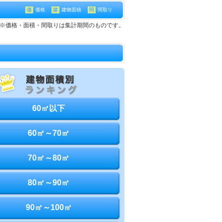
価
価格
建
建物面積
間
間取り
て※価格・面積・間取りは集計期間のものです。
60㎡以下
60㎡～70㎡
70㎡～80㎡
80㎡～90㎡
90㎡～100㎡