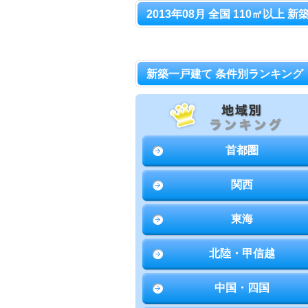
2013年08月 全国 110㎡以上 
新築一戸建て 条件別ランキング
首都圏
関西
東海
北陸・甲信越
中国・四国