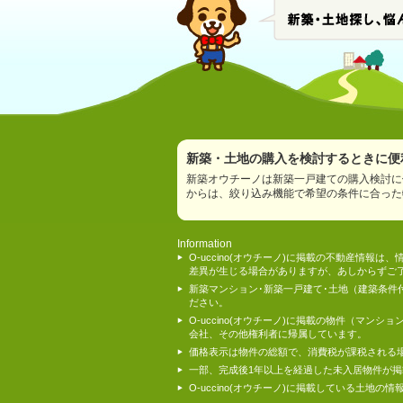
新築・土地の購入を検討するときに便利
新築オウチーノは新築一戸建ての購入検討に
からは、絞り込み機能で希望の条件に合った
Information
O-uccino(オウチーノ)に掲載の不動産
差異が生じる場合がありますが、あしからずご
新築マンション･新築一戸建て･土地（建築条
ださい。
O-uccino(オウチーノ)に掲載の物件（
会社、その他権利者に帰属しています。
価格表示は物件の総額で、消費税が課税される
一部、完成後1年以上を経過した未入居物件が
O-uccino(オウチーノ)に掲載している土