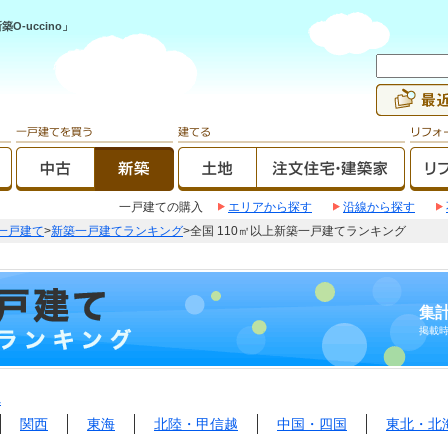
-uccino」
一戸建ての購入
エリアから探す
沿線から探す
一戸建て
>
新築一戸建てランキング
>全国 110㎡以上新築一戸建てランキング
集計
掲載
へ
関西
東海
北陸・甲信越
中国・四国
東北・北