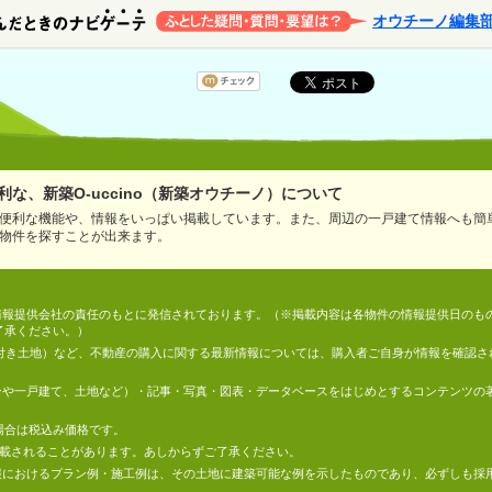
オウチーノ編集
な、新築O-uccino（新築オウチーノ）について
便利な機能や、情報をいっぱい掲載しています。また、周辺の一戸建て情報へも簡
物件を探すことが出来ます。
情報は、情報提供会社の責任のもとに発信されております。（※掲載内容は各物件の情報提供日の
了承ください。）
件付き土地）など、不動産の購入に関する最新情報については、購入者ご自身が情報を確認さ
マンションや一戸建て、土地など）・記事・写真・図表・データベースをはじめとするコンテンツ
場合は税込み価格です。
掲載されることがあります。あしからずご了承ください。
地の情報におけるプラン例・施工例は、その土地に建築可能な例を示したものであり、必ずしも