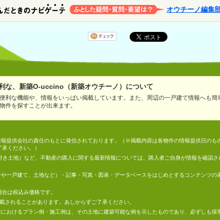
オウチーノ編集
な、新築O-uccino（新築オウチーノ）について
便利な機能や、情報をいっぱい掲載しています。また、周辺の一戸建て情報へも簡
物件を探すことが出来ます。
情報は、情報提供会社の責任のもとに発信されております。（※掲載内容は各物件の情報提供日の
了承ください。）
件付き土地）など、不動産の購入に関する最新情報については、購入者ご自身が情報を確認さ
マンションや一戸建て、土地など）・記事・写真・図表・データベースをはじめとするコンテンツ
場合は税込み価格です。
掲載されることがあります。あしからずご了承ください。
地の情報におけるプラン例・施工例は、その土地に建築可能な例を示したものであり、必ずしも