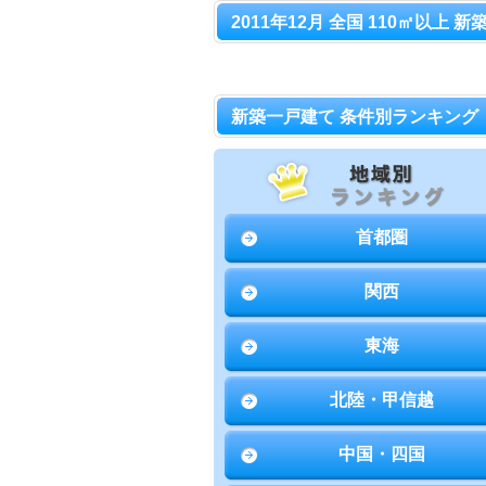
2011年12月 全国 110㎡以上 
新築一戸建て 条件別ランキング
首都圏
関西
東海
北陸・甲信越
中国・四国