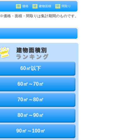
価
価格
建
建物面積
間
間取り
て※価格・面積・間取りは集計期間のものです。
60㎡以下
60㎡～70㎡
70㎡～80㎡
80㎡～90㎡
90㎡～100㎡