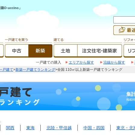
-uccino」
一戸建ての購入
エリアから探す
沿線から探す
一戸建て
>
新築一戸建てランキング
>全国 110㎡以上新築一戸建てランキング
集計
掲載
へ
関西
東海
北陸・甲信越
中国・四国
東北・北