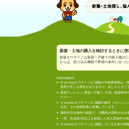
新築・土地の購入を検討するときに便利
新築オウチーノは新築一戸建ての購入検討に
からは、絞り込み機能で希望の条件に合った
Information
O-uccino(オウチーノ)に掲載の不動産
差異が生じる場合がありますが、あしからずご
新築マンション･新築一戸建て･土地（建築条
ださい。
O-uccino(オウチーノ)に掲載の物件（
会社、その他権利者に帰属しています。
価格表示は物件の総額で、消費税が課税される
一部、完成後1年以上を経過した未入居物件が
O-uccino(オウチーノ)に掲載している土