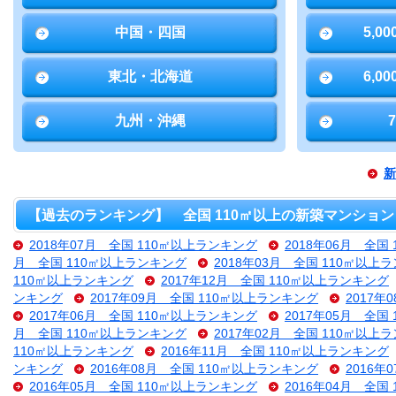
中国・四国
5,0
東北・北海道
6,0
九州・沖縄
新
【過去のランキング】 全国 110㎡以上の新築マンション
2018年07月 全国 110㎡以上ランキング
2018年06月 全国
月 全国 110㎡以上ランキング
2018年03月 全国 110㎡以上
110㎡以上ランキング
2017年12月 全国 110㎡以上ランキング
ンキング
2017年09月 全国 110㎡以上ランキング
2017年
2017年06月 全国 110㎡以上ランキング
2017年05月 全国
月 全国 110㎡以上ランキング
2017年02月 全国 110㎡以上
110㎡以上ランキング
2016年11月 全国 110㎡以上ランキング
ンキング
2016年08月 全国 110㎡以上ランキング
2016年
2016年05月 全国 110㎡以上ランキング
2016年04月 全国