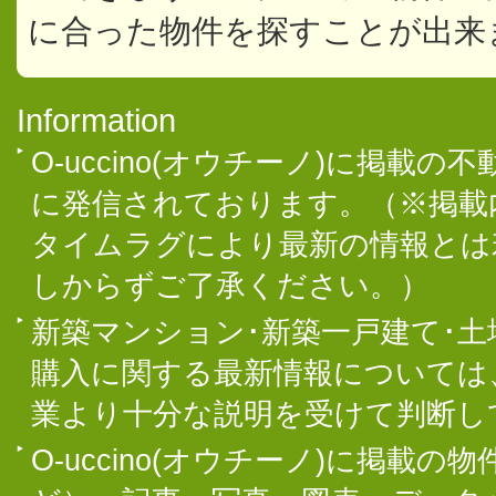
に合った物件を探すことが出来
Information
O-uccino(オウチーノ)に掲
に発信されております。（※掲載
タイムラグにより最新の情報とは
しからずご了承ください。）
新築マンション･新築一戸建て･
購入に関する最新情報については
業より十分な説明を受けて判断し
O-uccino(オウチーノ)に掲