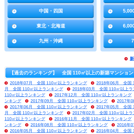
中国・四国
5,0
東北・北海道
6,0
九州・沖縄
新
【過去のランキング】 全国 110㎡以上の新築マンション
2018年07月 全国 110㎡以上ランキング
2018年06月 全国
月 全国 110㎡以上ランキング
2018年03月 全国 110㎡以上
110㎡以上ランキング
2017年12月 全国 110㎡以上ランキング
ンキング
2017年09月 全国 110㎡以上ランキング
2017年
2017年06月 全国 110㎡以上ランキング
2017年05月 全国
月 全国 110㎡以上ランキング
2017年02月 全国 110㎡以上
110㎡以上ランキング
2016年11月 全国 110㎡以上ランキング
ンキング
2016年08月 全国 110㎡以上ランキング
2016年
2016年05月 全国 110㎡以上ランキング
2016年04月 全国