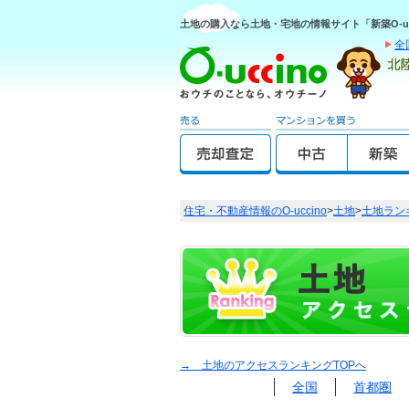
土地の購入なら土地・宅地の情報サイト「新築O-uc
全
住宅・不動産情報のO-uccino
>
土地
>
土地ラン
→ 土地のアクセスランキングTOPへ
全国
首都圏