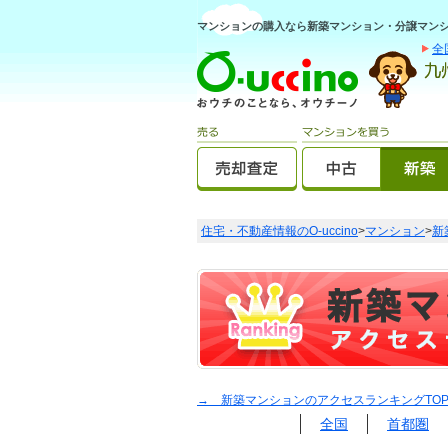
マンションの購入なら新築マンション・分譲マンショ
全
住宅・不動産情報のO-uccino
>
マンション
>
新
→ 新築マンションのアクセスランキングTO
全国
首都圏