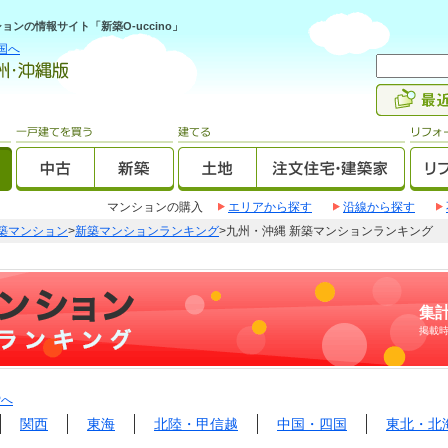
ンの情報サイト「新築O-uccino」
国へ
マンションの購入
エリアから探す
沿線から探す
築マンション
>
新築マンションランキング
>九州・沖縄 新築マンションランキング
集計
掲載
Pへ
関西
東海
北陸・甲信越
中国・四国
東北・北