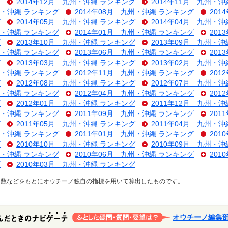
グ
2014年12月 九州・沖縄 ランキング
2014年11月 九州・
州・沖縄 ランキング
2014年08月 九州・沖縄 ランキング
201
グ
2014年05月 九州・沖縄 ランキング
2014年04月 九州・
州・沖縄 ランキング
2014年01月 九州・沖縄 ランキング
201
グ
2013年10月 九州・沖縄 ランキング
2013年09月 九州・
州・沖縄 ランキング
2013年06月 九州・沖縄 ランキング
201
グ
2013年03月 九州・沖縄 ランキング
2013年02月 九州・
州・沖縄 ランキング
2012年11月 九州・沖縄 ランキング
201
グ
2012年08月 九州・沖縄 ランキング
2012年07月 九州・
州・沖縄 ランキング
2012年04月 九州・沖縄 ランキング
201
グ
2012年01月 九州・沖縄 ランキング
2011年12月 九州・
州・沖縄 ランキング
2011年09月 九州・沖縄 ランキング
201
グ
2011年05月 九州・沖縄 ランキング
2011年04月 九州・
州・沖縄 ランキング
2011年01月 九州・沖縄 ランキング
201
グ
2010年10月 九州・沖縄 ランキング
2010年09月 九州・
州・沖縄 ランキング
2010年06月 九州・沖縄 ランキング
201
グ
2010年03月 九州・沖縄 ランキング
ス数などをもとにオウチーノ独自の指標を用いて算出したものです。
オウチーノ編集