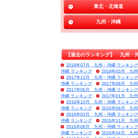
東北・北海道
九州・沖縄
【過去のランキング】 九州・沖
2018年07月 九州・沖縄 ランキン
沖縄 ランキング
2018年03月 九
2017年12月 九州・沖縄 ランキン
沖縄 ランキング
2017年08月 九
2017年05月 九州・沖縄 ランキン
沖縄 ランキング
2017年01月 九
2016年10月 九州・沖縄 ランキン
沖縄 ランキング
2016年06月 九
2016年03月 九州・沖縄 ランキン
沖縄 ランキング
2015年11月 九
2015年08月 九州・沖縄 ランキン
沖縄 ランキング
2015年04月 九