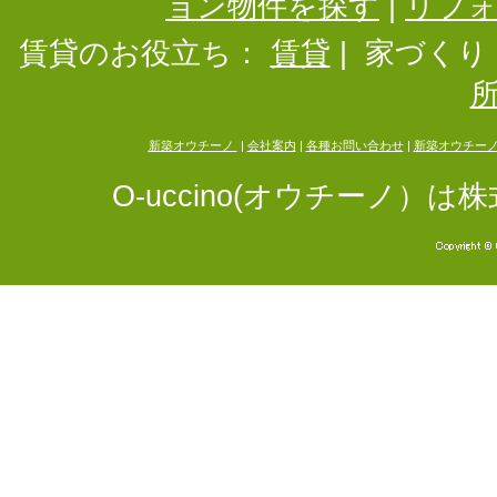
ョン物件を探す
|
リフ
賃貸のお役立ち：
賃貸
|
家づくり
新築オウチーノ
|
会社案内
|
各種お問い合わせ
|
新築オウチー
O-uccino(オウチーノ