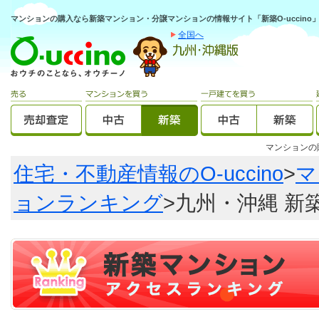
マンションの購入なら新築マンション・分譲マンションの情報サイト「新築O-uccino
全国へ
マンション
住宅・不動産情報のO-uccino
>
マ
ョンランキング
>九州・沖縄 