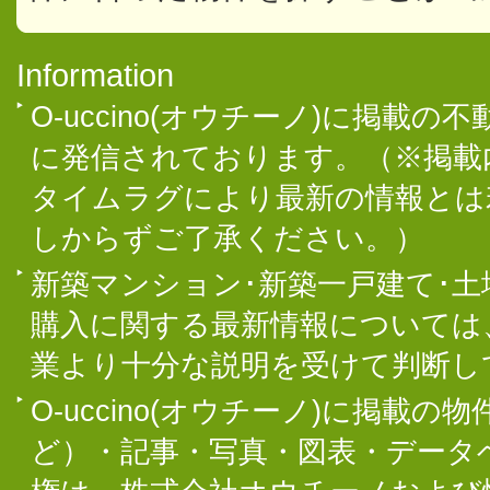
Information
O-uccino(オウチーノ)に掲
に発信されております。（※掲載
タイムラグにより最新の情報とは
しからずご了承ください。）
新築マンション･新築一戸建て･
購入に関する最新情報については
業より十分な説明を受けて判断し
O-uccino(オウチーノ)に掲
ど）・記事・写真・図表・データ