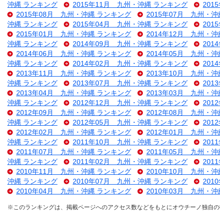
沖縄 ランキング
2015年11月 九州・沖縄 ランキング
20
2015年08月 九州・沖縄 ランキング
2015年07月 九州・
沖縄 ランキング
2015年04月 九州・沖縄 ランキング
20
2015年01月 九州・沖縄 ランキング
2014年12月 九州・
沖縄 ランキング
2014年09月 九州・沖縄 ランキング
20
2014年06月 九州・沖縄 ランキング
2014年05月 九州・
沖縄 ランキング
2014年02月 九州・沖縄 ランキング
20
2013年11月 九州・沖縄 ランキング
2013年10月 九州・
沖縄 ランキング
2013年07月 九州・沖縄 ランキング
20
2013年04月 九州・沖縄 ランキング
2013年03月 九州・
沖縄 ランキング
2012年12月 九州・沖縄 ランキング
20
2012年09月 九州・沖縄 ランキング
2012年08月 九州・
沖縄 ランキング
2012年05月 九州・沖縄 ランキング
20
2012年02月 九州・沖縄 ランキング
2012年01月 九州・
沖縄 ランキング
2011年10月 九州・沖縄 ランキング
20
2011年07月 九州・沖縄 ランキング
2011年05月 九州・
沖縄 ランキング
2011年02月 九州・沖縄 ランキング
20
2010年11月 九州・沖縄 ランキング
2010年10月 九州・
沖縄 ランキング
2010年07月 九州・沖縄 ランキング
20
2010年04月 九州・沖縄 ランキング
2010年03月 九州・
※このランキングは、掲載ページへのアクセス数などをもとにオウチーノ独自の