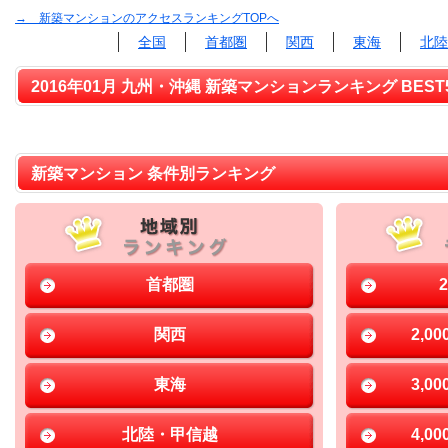
→ 新築マンションのアクセスランキングTOPへ
全国
首都圏
関西
東海
北陸
2016年01月 九州・沖縄 新築マンションランキング BEST
新築マンション 条件別ランキング
首都圏
関西
2,0
東海
3,0
北陸・甲信越
4,0