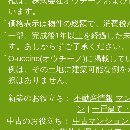
権は、株式会社オウチーノおよび
います。
価格表示は物件の総額で、消費税
一部、完成後1年以上を経過した
す。あしからずご了承ください。
O-uccino(オウチーノ)に掲
例は、その土地に建築可能な例を
務はありません。
新築のお役立ち：
不動産情報
マ
ン
|
一戸建て
中古のお役立ち：
中古マンション