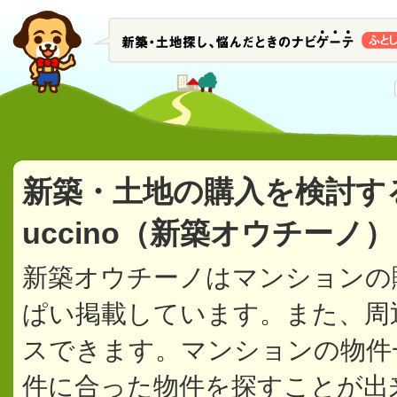
新築・土地の購入を検討す
uccino（新築オウチーノ
新築オウチーノはマンションの
ぱい掲載しています。また、周
スできます。マンションの物件
件に合った物件を探すことが出