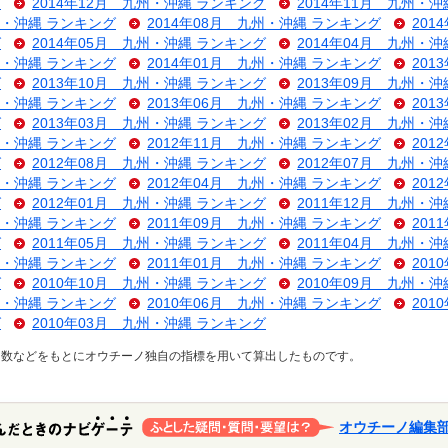
グ
2014年12月 九州・沖縄 ランキング
2014年11月 九州・
州・沖縄 ランキング
2014年08月 九州・沖縄 ランキング
201
グ
2014年05月 九州・沖縄 ランキング
2014年04月 九州・
州・沖縄 ランキング
2014年01月 九州・沖縄 ランキング
201
グ
2013年10月 九州・沖縄 ランキング
2013年09月 九州・
州・沖縄 ランキング
2013年06月 九州・沖縄 ランキング
201
グ
2013年03月 九州・沖縄 ランキング
2013年02月 九州・
州・沖縄 ランキング
2012年11月 九州・沖縄 ランキング
201
グ
2012年08月 九州・沖縄 ランキング
2012年07月 九州・
州・沖縄 ランキング
2012年04月 九州・沖縄 ランキング
201
グ
2012年01月 九州・沖縄 ランキング
2011年12月 九州・
州・沖縄 ランキング
2011年09月 九州・沖縄 ランキング
201
グ
2011年05月 九州・沖縄 ランキング
2011年04月 九州・
州・沖縄 ランキング
2011年01月 九州・沖縄 ランキング
201
グ
2010年10月 九州・沖縄 ランキング
2010年09月 九州・
州・沖縄 ランキング
2010年06月 九州・沖縄 ランキング
201
グ
2010年03月 九州・沖縄 ランキング
ス数などをもとにオウチーノ独自の指標を用いて算出したものです。
オウチーノ編集