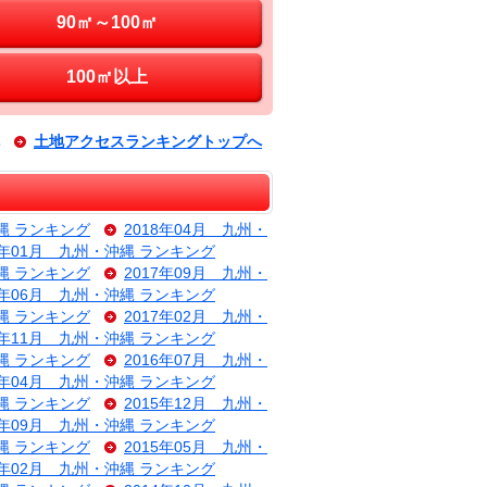
90㎡～100㎡
100㎡以上
土地アクセスランキングトップへ
沖縄 ランキング
2018年04月 九州・
8年01月 九州・沖縄 ランキング
沖縄 ランキング
2017年09月 九州・
7年06月 九州・沖縄 ランキング
沖縄 ランキング
2017年02月 九州・
6年11月 九州・沖縄 ランキング
沖縄 ランキング
2016年07月 九州・
6年04月 九州・沖縄 ランキング
沖縄 ランキング
2015年12月 九州・
5年09月 九州・沖縄 ランキング
沖縄 ランキング
2015年05月 九州・
5年02月 九州・沖縄 ランキング