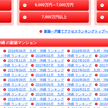
6,000万円～7,000万円
7,000万円以上
新築一戸建てアクセスランキングトップへ
縄 の新築マンション
グ
2018年06月 九州・沖縄 ランキング
2018年05月 九州・
州・沖縄 ランキング
2018年02月 九州・沖縄 ランキング
201
グ
2017年11月 九州・沖縄 ランキング
2017年10月 九州・
州・沖縄 ランキング
2017年07月 九州・沖縄 ランキング
201
グ
2017年04月 九州・沖縄 ランキング
2017年03月 九州・
州・沖縄 ランキング
2016年12月 九州・沖縄 ランキング
201
グ
2016年09月 九州・沖縄 ランキング
2016年08月 九州・
州・沖縄 ランキング
2016年05月 九州・沖縄 ランキング
201
グ
2016年02月 九州・沖縄 ランキング
2016年01月 九州・
州・沖縄 ランキング
2015年10月 九州・沖縄 ランキング
201
グ
2015年07月 九州・沖縄 ランキング
2015年06月 九州・
州・沖縄 ランキング
2015年03月 九州・沖縄 ランキング
201