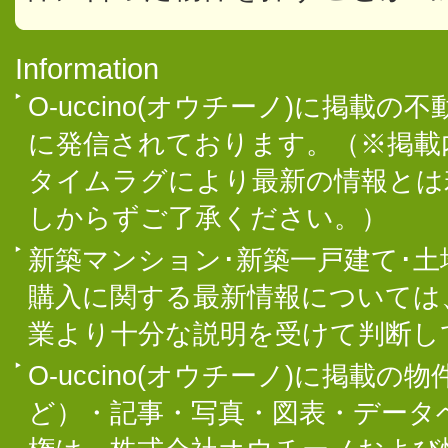
Information
O-uccino(オウチーノ)に掲
に発信されております。（※掲載
タイムラグにより最新の情報とは
しからずご了承ください。）
新築マンション･新築一戸建て･
購入に関する最新情報については
業より十分な説明を受けて判断し
O-uccino(オウチーノ)に掲
ど）・記事・写真・図表・データ