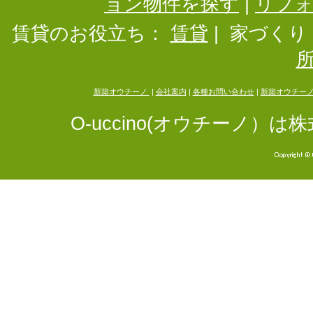
ョン物件を探す
|
リフ
賃貸のお役立ち：
賃貸
|
家づくり
新築オウチーノ
|
会社案内
|
各種お問い合わせ
|
新築オウチー
O-uccino(オウチーノ