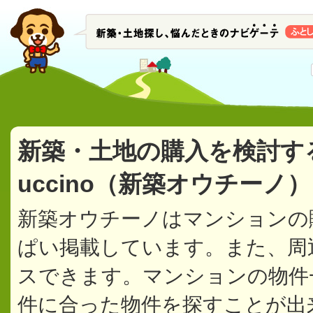
新築・土地の購入を検討す
uccino（新築オウチーノ
新築オウチーノはマンションの
ぱい掲載しています。また、周
スできます。マンションの物件
件に合った物件を探すことが出