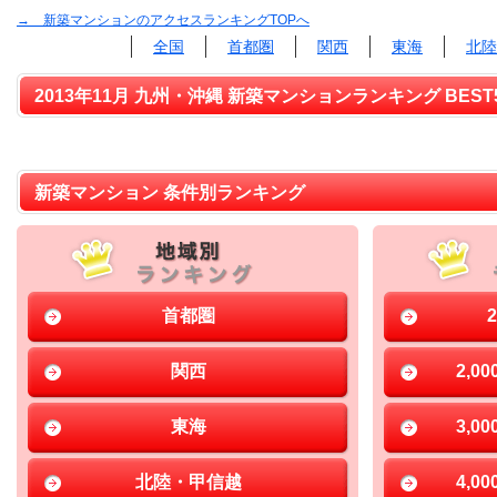
→ 新築マンションのアクセスランキングTOPへ
全国
首都圏
関西
東海
北陸
2013年11月 九州・沖縄 新築マンションランキング BEST
新築マンション 条件別ランキング
首都圏
関西
2,0
東海
3,0
北陸・甲信越
4,0