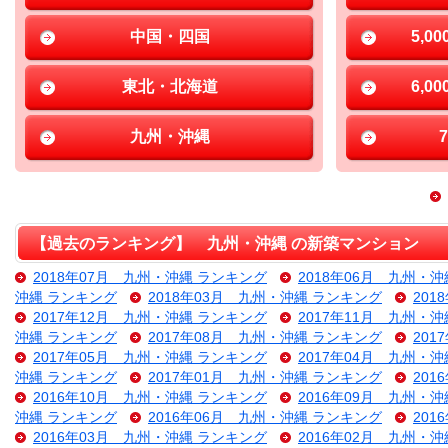
中国・四国
5,0
東北・北海道
6,0
九州・沖縄
【過去のランキング】 九州・沖縄 の新築マンション
2018年07月 九州・沖縄 ランキング
2018年06月 九州・
沖縄 ランキング
2018年03月 九州・沖縄 ランキング
20
2017年12月 九州・沖縄 ランキング
2017年11月 九州・
沖縄 ランキング
2017年08月 九州・沖縄 ランキング
20
2017年05月 九州・沖縄 ランキング
2017年04月 九州・
沖縄 ランキング
2017年01月 九州・沖縄 ランキング
20
2016年10月 九州・沖縄 ランキング
2016年09月 九州・
沖縄 ランキング
2016年06月 九州・沖縄 ランキング
20
2016年03月 九州・沖縄 ランキング
2016年02月 九州・