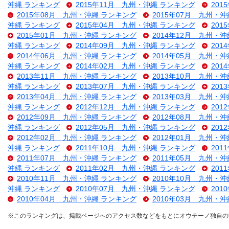
沖縄 ランキング
2015年11月 九州・沖縄 ランキング
20
2015年08月 九州・沖縄 ランキング
2015年07月 九州・
沖縄 ランキング
2015年04月 九州・沖縄 ランキング
20
2015年01月 九州・沖縄 ランキング
2014年12月 九州・
沖縄 ランキング
2014年09月 九州・沖縄 ランキング
20
2014年06月 九州・沖縄 ランキング
2014年05月 九州・
沖縄 ランキング
2014年02月 九州・沖縄 ランキング
20
2013年11月 九州・沖縄 ランキング
2013年10月 九州・
沖縄 ランキング
2013年07月 九州・沖縄 ランキング
20
2013年04月 九州・沖縄 ランキング
2013年03月 九州・
沖縄 ランキング
2012年12月 九州・沖縄 ランキング
20
2012年09月 九州・沖縄 ランキング
2012年08月 九州・
沖縄 ランキング
2012年05月 九州・沖縄 ランキング
20
2012年02月 九州・沖縄 ランキング
2012年01月 九州・
沖縄 ランキング
2011年10月 九州・沖縄 ランキング
20
2011年07月 九州・沖縄 ランキング
2011年05月 九州・
沖縄 ランキング
2011年02月 九州・沖縄 ランキング
20
2010年11月 九州・沖縄 ランキング
2010年10月 九州・
沖縄 ランキング
2010年07月 九州・沖縄 ランキング
20
2010年04月 九州・沖縄 ランキング
2010年03月 九州・
※このランキングは、掲載ページへのアクセス数などをもとにオウチーノ独自の