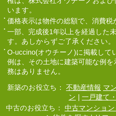
権は、株式会社オウチーノおよび
います。
価格表示は物件の総額で、消費税
一部、完成後1年以上を経過した
す。あしからずご了承ください。
O-uccino(オウチーノ)に掲
例は、その土地に建築可能な例を
務はありません。
新築のお役立ち：
不動産情報
マ
ン
|
一戸建て
中古のお役立ち：
中古マンション