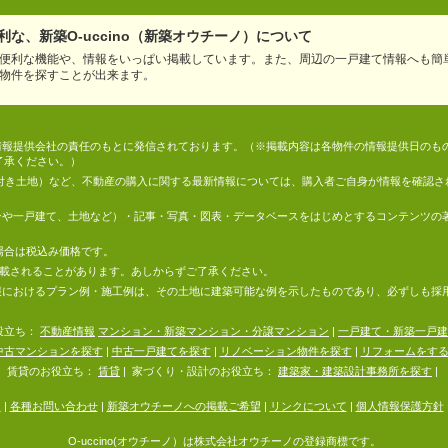
な、新築O-uccino（新築オウチーノ）について
便利な機能や、情報をいっぱい掲載しています。また、周辺の一戸建て情報へも簡
物件を探すことが出来ます。
情報は、情報提供会社の責任のもとに発信されております。（※掲載内容は各物件の情報提供日の
了承ください。）
件付き土地）など、不動産の購入に関する最新情報については、購入者ご自身が情報を確認さ
マンションや一戸建て、土地など）・記事・写真・図表・データベースをはじめとするコンテンツ
場合は税込み価格です。
掲載されることがあります。あしからずご了承ください。
地の情報におけるプラン例・施工例は、その土地に建築可能な例を示したものであり、必ずしも
役立ち：
不動産情報
マンション・新築マンション・分譲マンション
|
一戸建て・新築一戸建
中古マンションを探す
|
中古一戸建てを探す
|
リノベーション物件を探す
|
リフォームをす
賃貸のお役立ち：
賃貸
|
家づくり・設計のお役立ち：
建築家・建築設計事務所を探す
|
内
|
各種お問い合わせ
|
新築オウチーノへの掲載ご希望
|
リンクについて
|
個人情報保護方針
O-uccino(オウチーノ）は株式会社オウチーノの登録商標です。