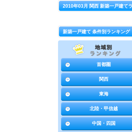
2010年03月 関西 新築一戸建て
新築一戸建て 条件別ランキング
首都圏
関西
東海
北陸・甲信越
中国・四国