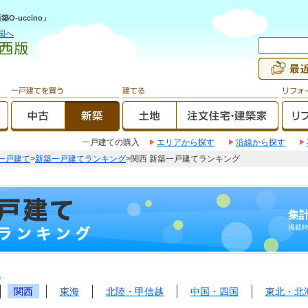
-uccino」
国へ
一戸建ての購入
エリアから探す
沿線から探す
一戸建て
>
新築一戸建てランキング
>関西 新築一戸建てランキング
集計
掲載
へ
関西
東海
北陸・甲信越
中国・四国
東北・北