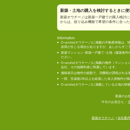
新築・土地の購入を検討するときに便利
新築オウチーノは新築一戸建ての購入検討に
からは、絞り込み機能で希望の条件に合った
Information
O-uccino(オウチーノ)に掲載の不動産
差異が生じる場合がありますが、あしからずご
新築マンション･新築一戸建て･土地（建築条
ださい。
O-uccino(オウチーノ)に掲載の物件（
会社、その他権利者に帰属しています。
価格表示は物件の総額で、消費税が課税される
一部、完成後1年以上を経過した未入居物件が
O-uccino(オウチーノ)に掲載している土
新築のお
中古のお役立ち：
新築オウチーノ
|
会社案