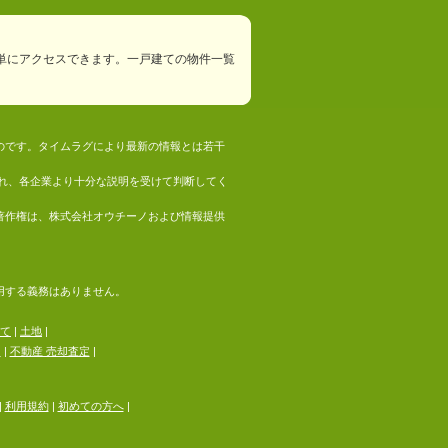
単にアクセスできます。一戸建ての物件一覧
ものです。タイムラグにより最新の情報とは若干
れ、各企業より十分な説明を受けて判断してく
の著作権は、株式会社オウチーノおよび情報提供
採用する義務はありません。
て
|
土地
|
る
|
不動産 売却査定
|
|
利用規約
|
初めての方へ
|