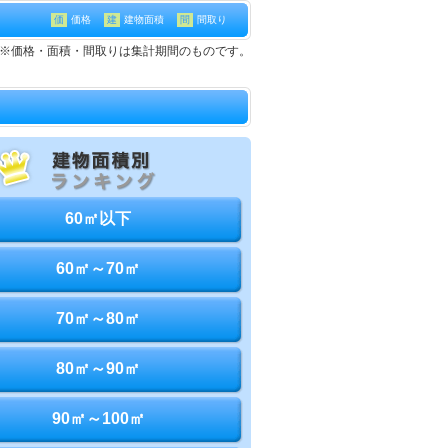
価
価格
建
建物面積
間
間取り
て※価格・面積・間取りは集計期間のものです。
60㎡以下
60㎡～70㎡
70㎡～80㎡
80㎡～90㎡
90㎡～100㎡