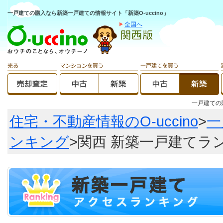
一戸建ての購入なら新築一戸建ての情報サイト「新築O-uccino」
全国へ
一戸建て
住宅・不動産情報のO-uccino
>
一
ンキング
>関西 新築一戸建てラ