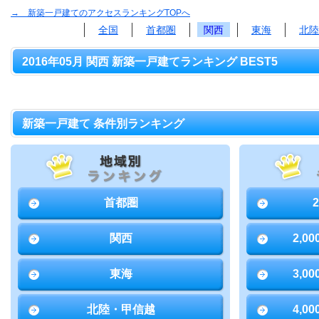
→ 新築一戸建てのアクセスランキングTOPへ
全国
首都圏
関西
東海
北陸
2016年05月 関西 新築一戸建てランキング BEST5
新築一戸建て 条件別ランキング
首都圏
関西
2,0
東海
3,0
北陸・甲信越
4,0