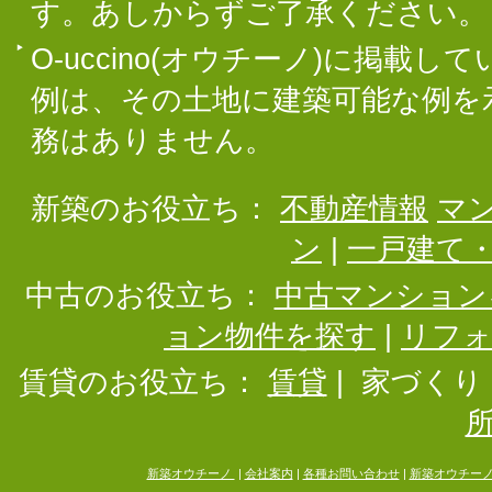
す。あしからずご了承ください。
O-uccino(オウチーノ)に掲
例は、その土地に建築可能な例を
務はありません。
新築のお役立ち：
不動産情報
マ
ン
|
一戸建て
中古のお役立ち：
中古マンション
ョン物件を探す
|
リフ
賃貸のお役立ち：
賃貸
|
家づくり
新築オウチーノ
|
会社案内
|
各種お問い合わせ
|
新築オウチー