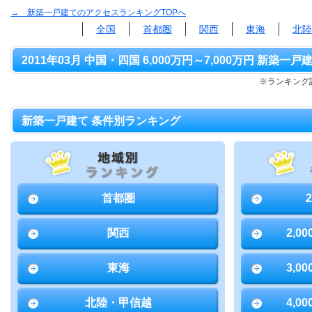
→ 新築一戸建てのアクセスランキングTOPへ
全国
首都圏
関西
東海
北陸
2011年03月 中国・四国 6,000万円～7,000万円 新築一戸
※ランキング該
新築一戸建て 条件別ランキング
首都圏
関西
2,0
東海
3,0
北陸・甲信越
4,0