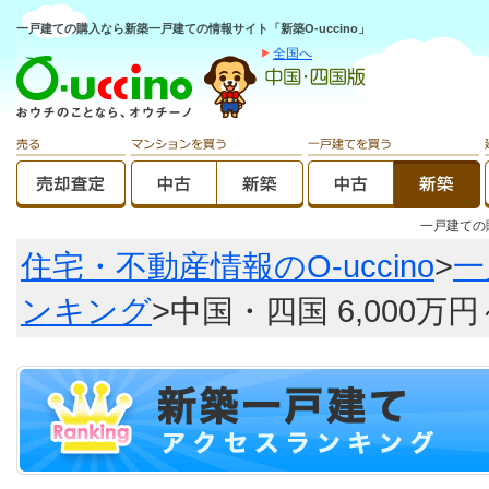
一戸建ての購入なら新築一戸建ての情報サイト「新築O-uccino」
全国へ
一戸建て
住宅・不動産情報のO-uccino
>
一
ンキング
>中国・四国 6,000万