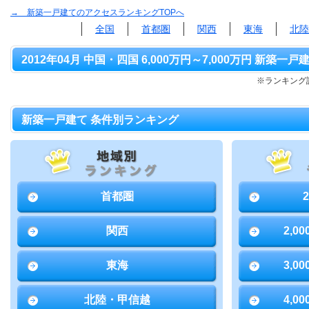
→ 新築一戸建てのアクセスランキングTOPへ
全国
首都圏
関西
東海
北陸
2012年04月 中国・四国 6,000万円～7,000万円 新築一戸
※ランキング該
新築一戸建て 条件別ランキング
首都圏
関西
2,0
東海
3,0
北陸・甲信越
4,0