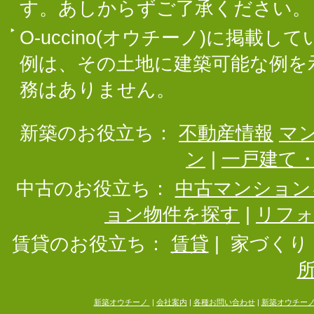
す。あしからずご了承ください。
O-uccino(オウチーノ)に掲
例は、その土地に建築可能な例を
務はありません。
新築のお役立ち：
不動産情報
マ
ン
|
一戸建て
中古のお役立ち：
中古マンション
ョン物件を探す
|
リフ
賃貸のお役立ち：
賃貸
|
家づくり
新築オウチーノ
|
会社案内
|
各種お問い合わせ
|
新築オウチー