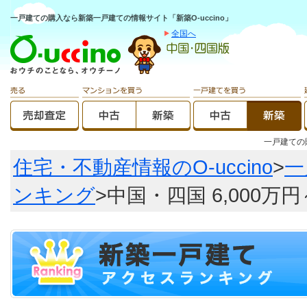
一戸建ての購入なら新築一戸建ての情報サイト「新築O-uccino」
全国へ
一戸建て
住宅・不動産情報のO-uccino
>
一
ンキング
>中国・四国 6,000万