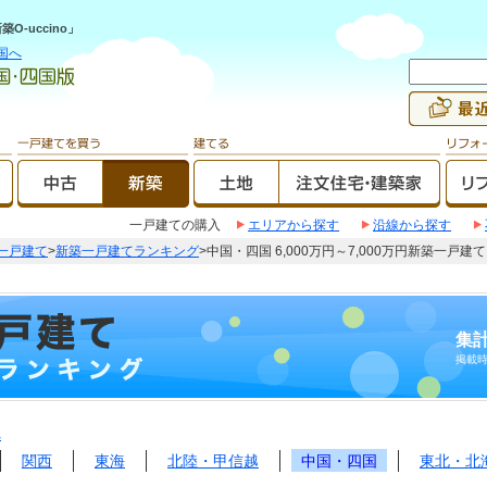
-uccino」
国へ
一戸建ての購入
エリアから探す
沿線から探す
一戸建て
>
新築一戸建てランキング
>中国・四国 6,000万円～7,000万円新築一戸
集計
掲載
へ
関西
東海
北陸・甲信越
中国・四国
東北・北