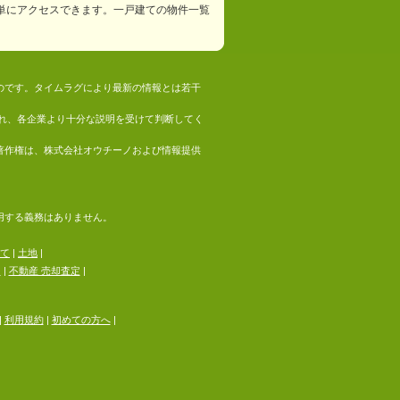
単にアクセスできます。一戸建ての物件一覧
ものです。タイムラグにより最新の情報とは若干
れ、各企業より十分な説明を受けて判断してく
の著作権は、株式会社オウチーノおよび情報提供
採用する義務はありません。
て
|
土地
|
る
|
不動産 売却査定
|
|
利用規約
|
初めての方へ
|