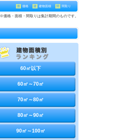
価
価格
建
建物面積
間
間取り
戸建て※価格・面積・間取りは集計期間のものです。
60㎡以下
60㎡～70㎡
70㎡～80㎡
80㎡～90㎡
90㎡～100㎡