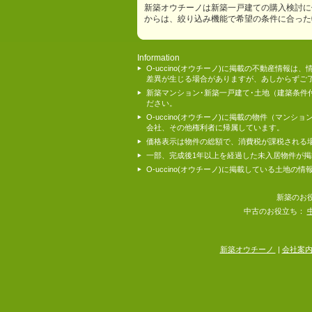
新築オウチーノは新築一戸建ての購入検討に
からは、絞り込み機能で希望の条件に合った
Information
O-uccino(オウチーノ)に掲載の不動産
差異が生じる場合がありますが、あしからずご
新築マンション･新築一戸建て･土地（建築条
ださい。
O-uccino(オウチーノ)に掲載の物件（
会社、その他権利者に帰属しています。
価格表示は物件の総額で、消費税が課税される
一部、完成後1年以上を経過した未入居物件が
O-uccino(オウチーノ)に掲載している土
新築のお
中古のお役立ち：
新築オウチーノ
|
会社案