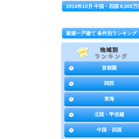
2014年10月 中国・四国 6,00
新築一戸建て 条件別ランキング
首都圏
関西
東海
北陸・甲信越
中国・四国