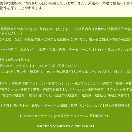
便利な機能や、情報をいっぱい掲載しています。また、周辺の一戸建て情報へも簡
物件を探すことが出来ます。
情報は、情報提供会社の責任のもとに発信されております。（※掲載内容は各物件の情報提供日の
了承ください。）
件付き土地）など、不動産の購入に関する最新情報については、購入者ご自身が情報を確認さ
マンションや一戸建て、土地など）・記事・写真・図表・データベースをはじめとするコンテンツ
場合は税込み価格です。
掲載されることがあります。あしからずご了承ください。
地の情報におけるプラン例・施工例は、その土地に建築可能な例を示したものであり、必ずしも
役立ち：
不動産情報
マンション・新築マンション・分譲マンション
|
一戸建て・新築一戸建
中古マンションを探す
|
中古一戸建てを探す
|
リノベーション物件を探す
|
リフォームをす
賃貸のお役立ち：
賃貸
|
家づくり・設計のお役立ち：
建築家・建築設計事務所を探す
|
内
|
各種お問い合わせ
|
新築オウチーノへの掲載ご希望
|
リンクについて
|
個人情報保護方針
O-uccino(オウチーノ）は株式会社オウチーノの登録商標です。