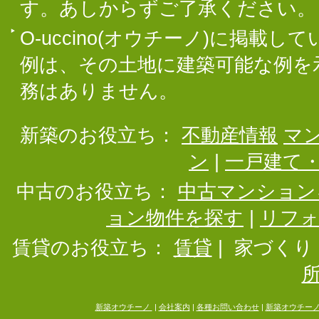
す。あしからずご了承ください。
O-uccino(オウチーノ)に掲
例は、その土地に建築可能な例を
務はありません。
新築のお役立ち：
不動産情報
マ
ン
|
一戸建て
中古のお役立ち：
中古マンション
ョン物件を探す
|
リフ
賃貸のお役立ち：
賃貸
|
家づくり
新築オウチーノ
|
会社案内
|
各種お問い合わせ
|
新築オウチー