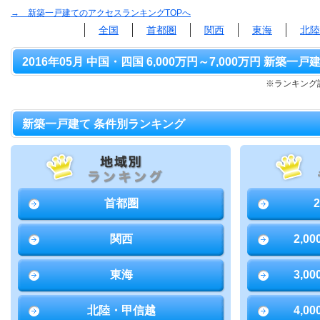
→ 新築一戸建てのアクセスランキングTOPへ
全国
首都圏
関西
東海
北陸
2016年05月 中国・四国 6,000万円～7,000万円 新築一戸
※ランキング該
新築一戸建て 条件別ランキング
首都圏
関西
2,0
東海
3,0
北陸・甲信越
4,0