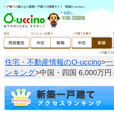
一戸建ての購入なら新築一戸建ての情報サイト「新築O-uccino」
全国へ
一戸建て
住宅・不動産情報のO-uccino
>
一
ンキング
>中国・四国 6,000万