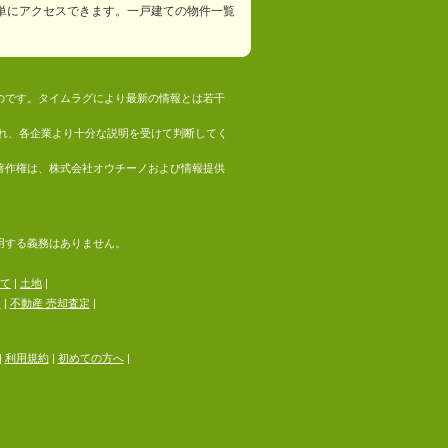
単にアクセスできます。一戸建ての物件一覧
ものです。タイムラグにより最新の情報とは若干
れ、各企業より十分な説明を受けて判断してく
の著作権は、株式会社オウチーノおよび情報提供
採用する義務はありません。
て
|
土地
|
る
|
不動産 売却査定
|
|
利用規約
|
初めての方へ
|