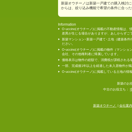
新築オウチーノは新築一戸建ての購入検討に
からは、絞り込み機能で希望の条件に合った
Information
O-uccino(オウチーノ)に掲載の不動産
差異が生じる場合がありますが、あしからずご
新築マンション･新築一戸建て･土地（建築条
ださい。
O-uccino(オウチーノ)に掲載の物件（
会社、その他権利者に帰属しています。
価格表示は物件の総額で、消費税が課税される
一部、完成後1年以上を経過した未入居物件が
O-uccino(オウチーノ)に掲載している土
新築のお
中古のお役立ち：
新築オウチーノ
|
会社案