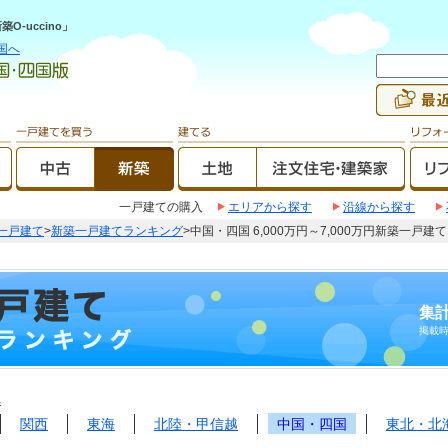
-uccino」
国へ
一戸建ての購入
エリアから探す
沿線から探す
一戸建て
>
新築一戸建てランキング
>中国・四国 6,000万円～7,000万円新築一戸
集計
掲載
へ
関西
東海
北陸・甲信越
中国・四国
東北・北