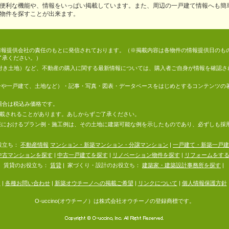
便利な機能や、情報をいっぱい掲載しています。また、周辺の一戸建て情報へも簡
物件を探すことが出来ます。
情報は、情報提供会社の責任のもとに発信されております。（※掲載内容は各物件の情報提供日の
了承ください。）
件付き土地）など、不動産の購入に関する最新情報については、購入者ご自身が情報を確認さ
マンションや一戸建て、土地など）・記事・写真・図表・データベースをはじめとするコンテンツ
場合は税込み価格です。
掲載されることがあります。あしからずご了承ください。
地の情報におけるプラン例・施工例は、その土地に建築可能な例を示したものであり、必ずしも
役立ち：
不動産情報
マンション・新築マンション・分譲マンション
|
一戸建て・新築一戸建
中古マンションを探す
|
中古一戸建てを探す
|
リノベーション物件を探す
|
リフォームをす
賃貸のお役立ち：
賃貸
|
家づくり・設計のお役立ち：
建築家・建築設計事務所を探す
|
内
|
各種お問い合わせ
|
新築オウチーノへの掲載ご希望
|
リンクについて
|
個人情報保護方針
O-uccino(オウチーノ）は株式会社オウチーノの登録商標です。