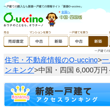
一戸建ての購入なら新築一戸建ての情報サイト「新築O-uccino」
全国へ
一戸建て
住宅・不動産情報のO-uccino
>
一
ンキング
>中国・四国 6,000万