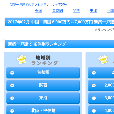
→ 新築一戸建てのアクセスランキングTOPへ
全国
首都圏
関西
東海
北陸
2017年02月 中国・四国 6,000万円～7,000万円 新築一戸
※ランキング該
新築一戸建て 条件別ランキング
首都圏
関西
2,0
東海
3,0
北陸・甲信越
4,0