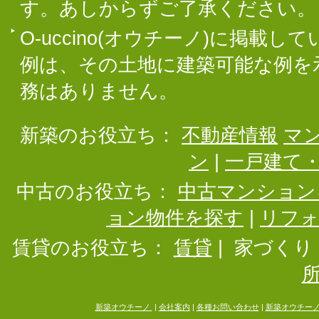
す。あしからずご了承ください。
O-uccino(オウチーノ)に掲
例は、その土地に建築可能な例を
務はありません。
新築のお役立ち：
不動産情報
マ
ン
|
一戸建て
中古のお役立ち：
中古マンション
ョン物件を探す
|
リフ
賃貸のお役立ち：
賃貸
|
家づくり
新築オウチーノ
|
会社案内
|
各種お問い合わせ
|
新築オウチー