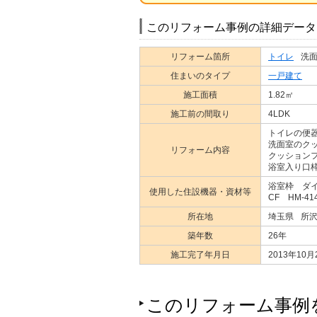
このリフォーム事例の詳細データ
リフォーム箇所
トイレ
洗
住まいのタイプ
一戸建て
施工面積
1.82㎡
施工前の間取り
4LDK
トイレの便
洗面室のク
リフォーム内容
クッション
浴室入り口
浴室枠 ダイケ
使用した住設機器・資材等
CF HM-41
所在地
埼玉県
所
築年数
26年
施工完了年月日
2013年10月
このリフォーム事例