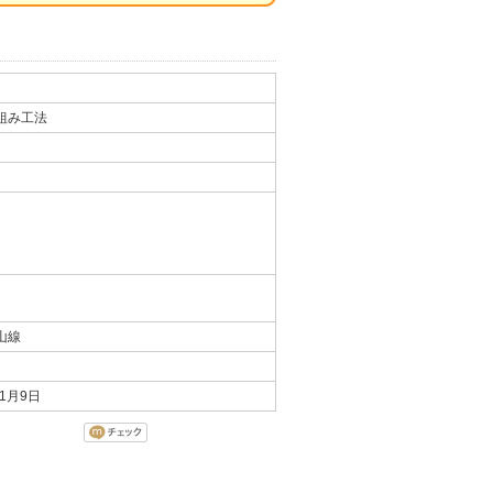
組み工法
山線
年1月9日