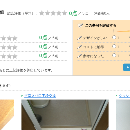
価
0点
総合評価（平均）：
／ 5点
評価者0人
この事例を評価する
0点
／ 5点
デザインがいい
1
0点
／ 5点
コストに納得
1
0点
／ 5点
参考になった
1
もとに上記評価を算出しています。
きます）
浴室入り口下枠交換
クッシ