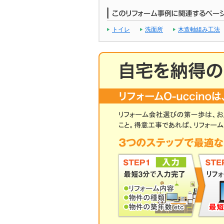
トイレ
洗面所
木造軸組み工法