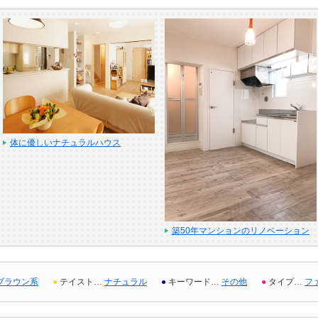
体に優しいナチュラルハウス
築50年マンションのリノベーション
ブラウン系
●
テイスト…
ナチュラル
●
キーワード…
その他
●
タイプ…
フ