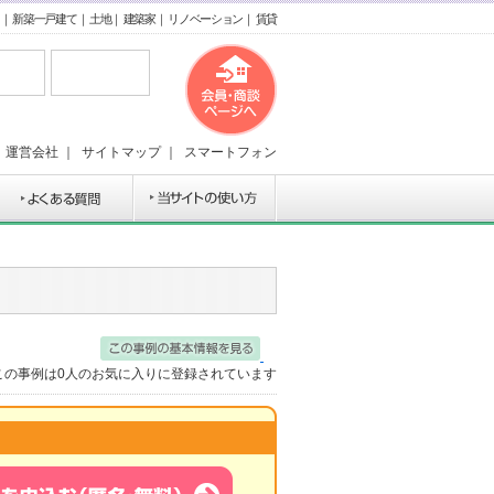
｜
新築一戸建て
｜
土地
｜
建築家
｜
リノベーション
｜
賃貸
｜
運営会社
｜
サイトマップ
｜
スマートフォン
この事例は
0
人のお気に入りに登録されています