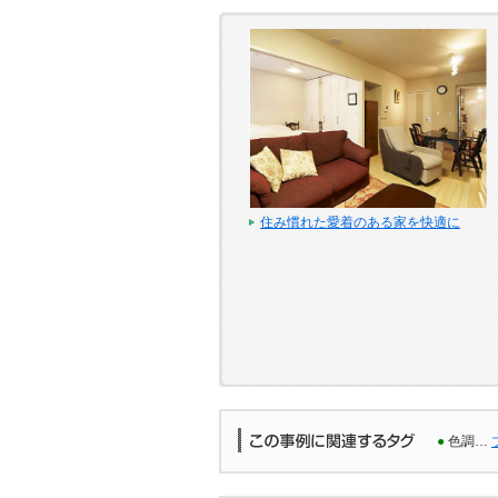
住み慣れた愛着のある家を快適に
●
色調…