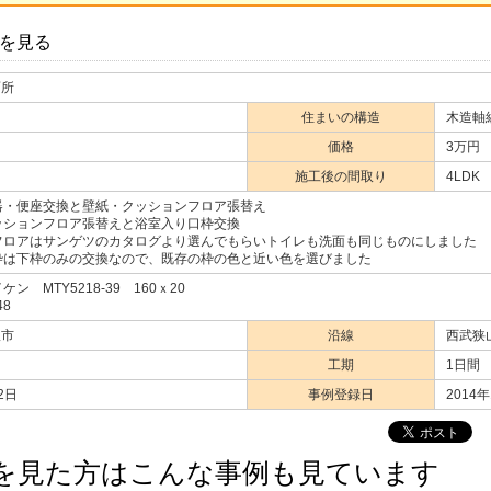
を見る
面所
住まいの構造
木造軸
価格
3万円
施工後の間取り
4LDK
器・便座交換と壁紙・クッションフロア張替え
ッションフロア張替えと浴室入り口枠交換
フロアはサンゲツのカタログより選んでもらいトイレも洗面も同じものにしました
枠は下枠のみの交換なので、既存の枠の色と近い色を選びました
ン MTY5218-39 160ｘ20
48
沢市
沿線
西武狭
工期
1日間
2日
事例登録日
2014
を見た方はこんな事例も見ています