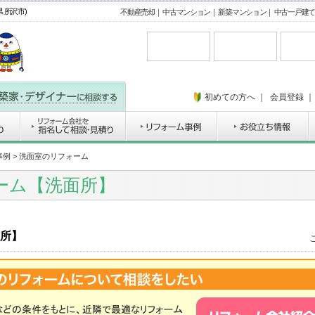
 所沢市)
不動産売却
｜
中古マンション
｜
新築マンション
｜
中古一戸建て
初めての方へ
｜
会員登録
事例
> 洗面室のリフォーム
ーム【洗面所】
所】