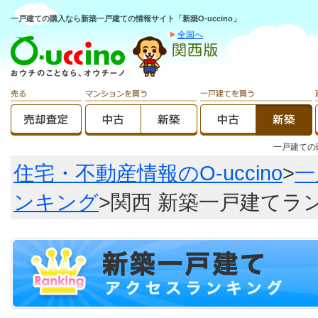
一戸建ての購入なら新築一戸建ての情報サイト「新築O-uccino」
全国へ
一戸建て
住宅・不動産情報のO-uccino
>
一
ンキング
>関西 新築一戸建てラ