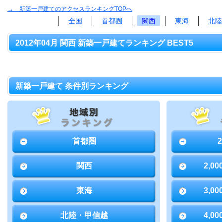
→ 新築一戸建てのアクセスランキングTOPへ
全国
首都圏
関西
東海
北陸
2012年04月 関西 新築一戸建てランキング BEST5
新築一戸建て 条件別ランキング
首都圏
関西
2,0
東海
3,0
北陸・甲信越
4,0