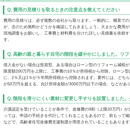
Q. 費用の見積りを取るときの注意点を教えてください
費用の見積りは、必ず複数の会社から取ります。一般的に、概算での
が、念のため無料かどうかを確認しておきましょう。大まかな費用が
現地調査をお願いし、工事費と材料費を分けた詳しい見積書を依頼す
す。
Q. 高齢の親と暮らす自宅の階段を緩やかにしました。リ
借入金がない場合は投資型、ある場合はローン型のリフォーム減税が
限度額200万円を上限に、工事費の10％が所得税から控除。ローン
に、2％又は1％が５年間所得税から控除されます。要件には、どち
が50万円を超える、合計所得金額が3000万円以下の場合、などがあ
Q. 階段を滑りにくい素材に変更し手すりを設置しました
介護認定を受けていることが条件で、改修費の9割（上限20万円）が
っては、申請の手続きを代行してくれることもあるので、前もって確
などで、高齢者住宅改修費支援制度が用意されていることもあります