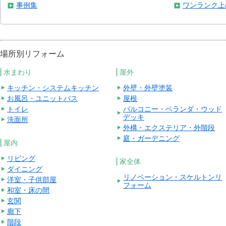
事例集
ワンランク上
場所別リフォーム
水まわり
屋外
キッチン・システムキッチン
外壁・外壁塗装
お風呂・ユニットバス
屋根
トイレ
バルコニー・ベランダ・ウッド
デッキ
洗面所
外構・エクステリア・外階段
庭・ガーデニング
屋内
リビング
家全体
ダイニング
リノベーション・スケルトンリ
洋室・子供部屋
フォーム
和室・床の間
玄関
廊下
階段