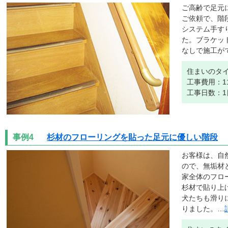
ご高齢で足元
ご依頼で、階
システム手す
た。ブラケッ
なしで施工が
住まいのタ
工事費用：1
工事日数：1
事例4
杉材のフローリングを貼った足元に優しい階段
お客様は、自
ので、無垢材
家全体のフロ
杉材で貼り上
犬たちも滑り
りました。…