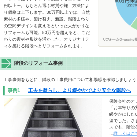
円以上〜。もちろん選ぶ材質や施工方法によ
り価格は上下します。30万円以上では、自然
素材の多様や、架け替え、新設、階段まわり
の空間デザインを変えるといった大がかりな
リフォームも可能。50万円を超えると、こだ
わりの素材や形状を活かした、オリジナリテ
ィを感じる階段へとリフォームされます。
階段のリフォーム事例
工事事例をもとに、階段の工事費用について相場感を確認しましょう
事例1
工夫を凝らし、より緩やかでより安全な階段へ
保険会社のオ
「お年寄りの
緩やかにした
望でした。さ
スでも、階段
…
詳しくはこ