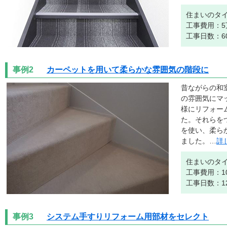
住まいのタ
工事費用：5
工事日数：6
事例2
カーペットを用いて柔らかな雰囲気の階段に
昔ながらの和
の雰囲気にマ
様にリフォー
た。それらを
を使い、柔ら
ました。…
詳
住まいのタ
工事費用：1
工事日数：1
事例3
システム手すりリフォーム用部材をセレクト