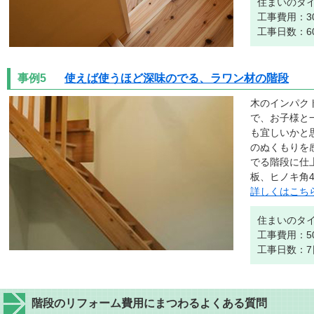
住まいのタ
工事費用：3
工事日数：6
事例5
使えば使うほど深味のでる、ラワン材の階段
木のインパク
で、お子様と
も宜しいかと
のぬくもりを
でる階段に仕
板、ヒノキ角4
詳しくはこち
住まいのタ
工事費用：5
工事日数：7
階段のリフォーム費用にまつわるよくある質問