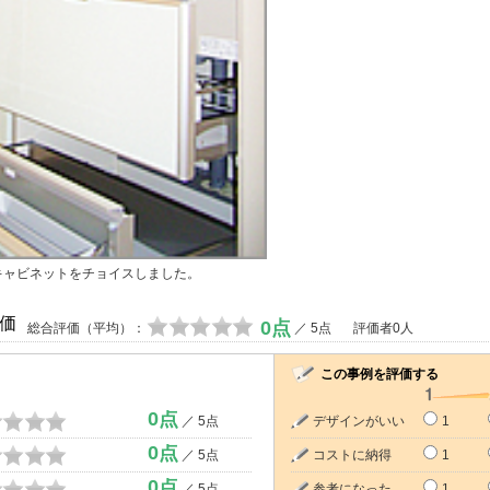
キャビネットをチョイスしました。
価
0点
総合評価（平均）：
／ 5点
評価者0人
この事例を評価する
0点
／ 5点
デザインがいい
1
0点
／ 5点
コストに納得
1
0点
／ 5点
参考になった
1