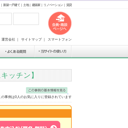
｜
新築一戸建て
｜
土地
｜
建築家
｜
リノベーション
｜
賃貸
｜
運営会社
｜
サイトマップ
｜
スマートフォン
ムキッチン】
この事例は
0
人のお気に入りに登録されています