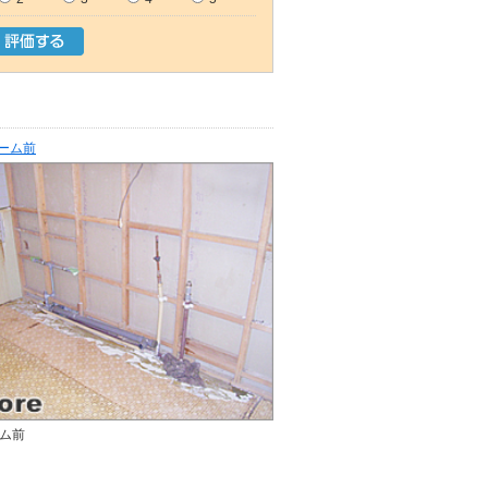
ーム前
ム前