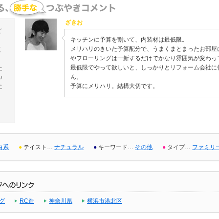
ざきお
て
キッチンに予算を割いて、内装材は最低限。
」
メリハリのきいた予算配分で、うまくまとまったお部屋
く
やフローリングは一新するだけでかなり雰囲気が変わっ
最低限でやって欲しいと、しっかりとリフォーム会社に
た
ん。
つ
予算にメリハリ。結構大切です。
に
白系
●
テイスト…
ナチュラル
●
キーワード…
その他
●
タイプ…
ファミリ
グ
RC造
神奈川県
横浜市港北区