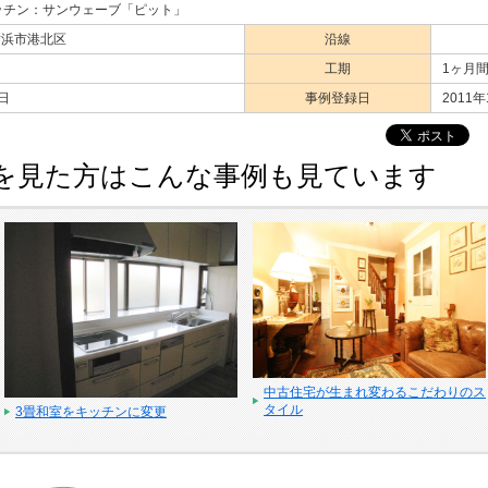
ッチン：サンウェーブ「ピット」
横浜市港北区
沿線
工期
1ヶ月
1日
事例登録日
2011
を見た方はこんな事例も見ています
中古住宅が生まれ変わるこだわりのス
タイル
3畳和室をキッチンに変更