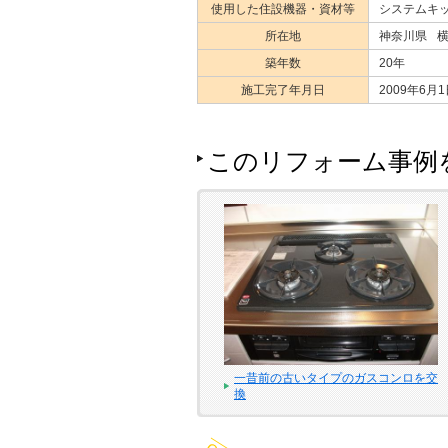
使用した住設機器・資材等
システムキ
所在地
神奈川県
築年数
20年
施工完了年月日
2009年6月
このリフォーム事例
一昔前の古いタイプのガスコンロを交
換