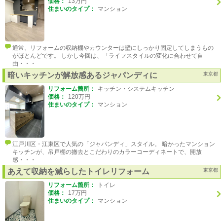
価格：
13万円
住まいのタイプ：
マンション
通常、リフォームの収納棚やカウンターは壁にしっかり固定してしまうもの
がほとんどです。 しかし今回は、「ライフスタイルの変化に合わせて自
由・・・
暗いキッチンが解放感あるジャパンディに
東京都
リフォーム箇所：
キッチン・システムキッチン
価格：
120万円
住まいのタイプ：
マンション
江戸川区・江東区で人気の「ジャパンディ」スタイル。 暗かったマンション
キッチンが、吊戸棚の撤去とこだわりのカラーコーディネートで、開放
感・・・
あえて収納を減らしたトイレリフォーム
東京都
リフォーム箇所：
トイレ
価格：
17万円
住まいのタイプ：
マンション