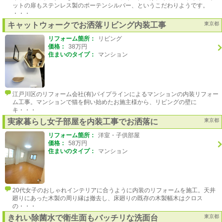
ットの扉もステンレス製のポーテンシルバー、というこだわりようです。
・・・
キャットウォークでお洒落リビング内装工事
東京都
リフォーム箇所：
リビング
価格：
38万円
住まいのタイプ：
マンション
江戸川区のリフォーム会社(有)パイプラインによるマンションの内装リフォー
ム工事。マンションで猫を飼い始めたお施主様から、リビングの壁に
キ・・・
実家暮らし女子部屋を内装工事でお洒落に
東京都
リフォーム箇所：
洋室・子供部屋
価格：
58万円
住まいのタイプ：
マンション
20代女子のおしゃれインテリアに合うように内装のリフォームを施工。天井
廻りにあった木製の周り縁は撤去し、床廻りの既存の木製幅木はクロス
の・・・
きれい除菌水で衛生面もバッチリな洗面台
東京都