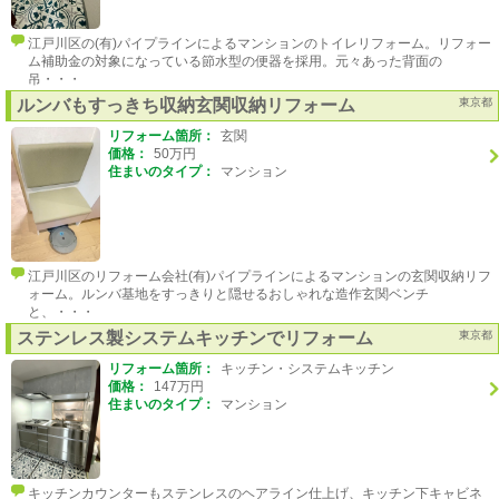
江戸川区の(有)パイプラインによるマンションのトイレリフォーム。リフォー
ム補助金の対象になっている節水型の便器を採用。元々あった背面の
吊・・・
ルンバもすっきち収納玄関収納リフォーム
東京都
リフォーム箇所：
玄関
価格：
50万円
住まいのタイプ：
マンション
江戸川区のリフォーム会社(有)パイプラインによるマンションの玄関収納リフ
ォーム。ルンバ基地をすっきりと隠せるおしゃれな造作玄関ベンチ
と、・・・
ステンレス製システムキッチンでリフォーム
東京都
リフォーム箇所：
キッチン・システムキッチン
価格：
147万円
住まいのタイプ：
マンション
キッチンカウンターもステンレスのヘアライン仕上げ、キッチン下キャビネ