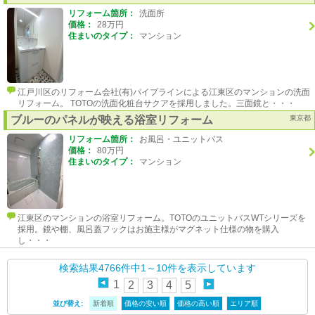
リフォーム箇所：
洗面所
価格：
28万円
住まいのタイプ：
マンション
江戸川区のリフォーム会社(有)パイプラインによる江東区のマンションの洗面
リフォーム。 TOTOの洗面化粧台サクアを採用しました。三面鏡と・・・
ブルーのパネルが映える浴室リフォーム
東京都
リフォーム箇所：
お風呂・ユニットバス
価格：
80万円
住まいのタイプ：
マンション
江東区のマンションの浴室リフォーム。TOTOのユニットバスWTシリーズを
採用。鏡や棚、風呂蓋フックはお施主様がマグネット仕様の物を購入
し・・・
検索結果4766件中1～10件を表示しています
1
2
3
4
5
並び替え:
新着順
価格の安い順
価格の高い順
エリア順