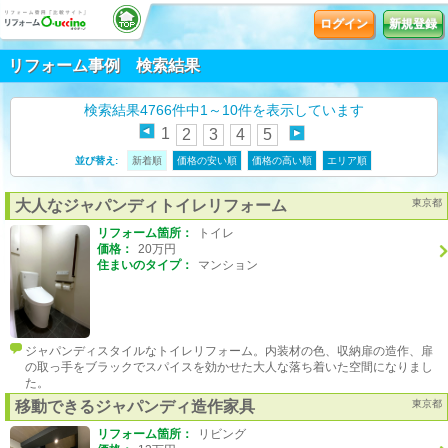
ログイン
新規登録
リフォーム事例 検索結果
検索結果4766件中1～10件を表示しています
1
2
3
4
5
並び替え:
新着順
価格の安い順
価格の高い順
エリア順
大人なジャパンディトイレリフォーム
東京都
リフォーム箇所：
トイレ
価格：
20万円
住まいのタイプ：
マンション
ジャパンディスタイルなトイレリフォーム。内装材の色、収納扉の造作、扉
の取っ手をブラックでスパイスを効かせた大人な落ち着いた空間になりまし
た。
移動できるジャパンディ造作家具
東京都
リフォーム箇所：
リビング