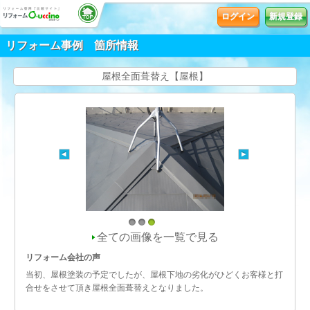
ログイン
新規登録
リフォーム事例 箇所情報
屋根全面葺替え【屋根】
1
2
3
全ての画像を一覧で見る
リフォーム会社の声
当初、屋根塗装の予定でしたが、屋根下地の劣化がひどくお客様と打
合せをさせて頂き屋根全面葺替えとなりました。