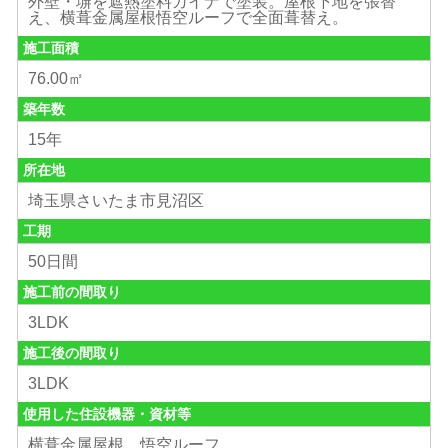
外壁・塀を遮熱塗料ガイナで塗装。屋根下地を張替
え、横葺金属屋根悟空ルーフで全面葺替え。
施工面積
76.00㎡
築年数
15年
所在地
埼玉県さいたま市見沼区
工期
50日間
施工前の間取り
3LDK
施工後の間取り
3LDK
使用した住設機器・資材等
横葺金属屋根 悟空ルーフ