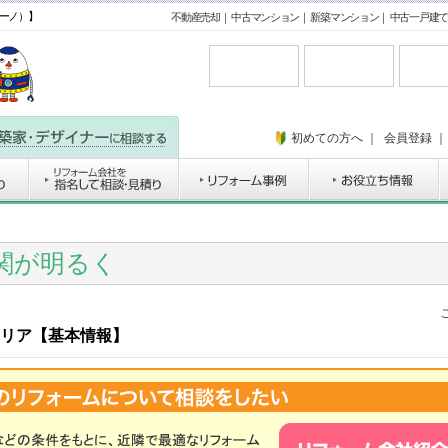
チーノ）】
不動産売却
｜
中古マンション
｜
新築マンション
｜
中古一戸建て
初めての方へ
｜
会員登録
関が明るく
リア【基本情報】