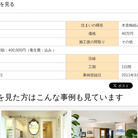
を見る
住まいの構造
木造軸組
価格
40万円
施工後の間取り
その他
額：400,000円（養生費：込み ）
沿線
工期
1日間
1日
事例登録日
2011年3
を見た方はこんな事例も見ています