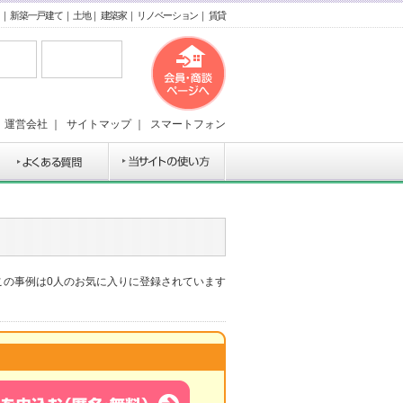
｜
新築一戸建て
｜
土地
｜
建築家
｜
リノベーション
｜
賃貸
｜
運営会社
｜
サイトマップ
｜
スマートフォン
この事例は
0
人のお気に入りに登録されています