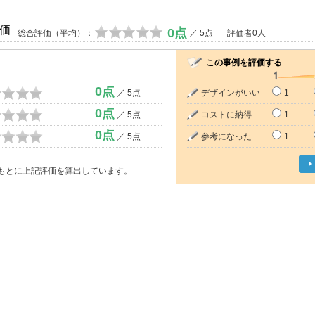
価
0点
総合評価（平均）：
／ 5点
評価者0人
この事例を評価する
0点
／ 5点
デザインがいい
1
0点
／ 5点
コストに納得
1
0点
／ 5点
参考になった
1
もとに上記評価を算出しています。