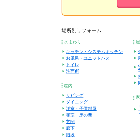
場所別リフォーム
水まわり
屋
キッチン・システムキッチン
お風呂・ユニットバス
トイレ
洗面所
屋内
リビング
家
ダイニング
洋室・子供部屋
和室・床の間
玄関
廊下
階段