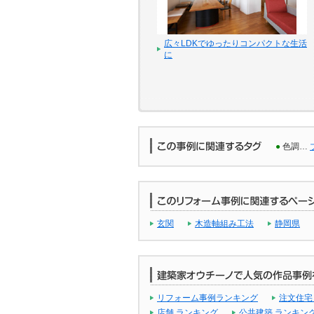
広々LDKでゆったりコンパクトな生活
に
●
色調…
玄関
木造軸組み工法
静岡県
リフォーム事例ランキング
注文住宅
店舗 ランキング
公共建築 ランキン