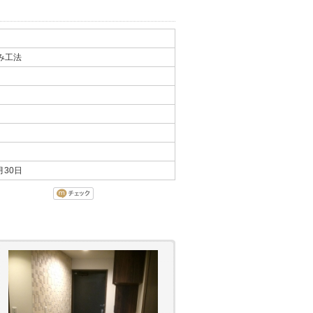
み工法
月30日