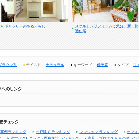
スケルトンリフォームで気分一新・快
ギャラリーのあるくらし
適住居
ブラウン系
●
テイスト…
ナチュラル
●
キーワード…
低予算
●
タイプ…
フ
 事例ランキング
一戸建て ランキング
マンション ランキング
オフィ
グ
次世代クリニック・医療施設 ランキング
家具・プロダクト その他ラン