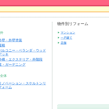
物件別リフォーム
外
マンション
一戸建て
外壁・外壁塗装
店舗
屋根
バルコニー・ベランダ・ウッド
デッキ
外構・エクステリア・外階段
庭・ガーデニング
全体
リノベーション・スケルトンリ
フォーム