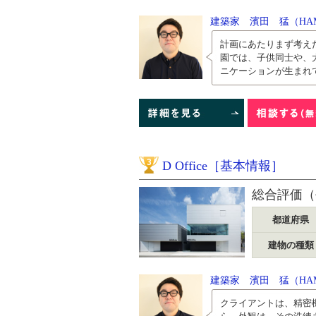
建築家 濱田 猛（HAMA
計画にあたりまず考え
園では、子供同士や、
ニケーションが生まれて
3
D Office［基本情報］
総合評価（
都道府県
建物の種類
建築家 濱田 猛（HAMA
クライアントは、精密