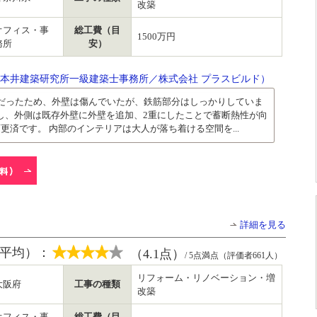
改築
オフィス・事
総工費（目
1500万円
務所
安）
)本井建築研究所一級建築士事務所／株式会社 プラスビルド）
庫だったため、外壁は傷んでいたが、鉄筋部分はしっかりしていま
し、外側は既存外壁に外壁を追加、2重にしたことで蓄断熱性が向
更済です。 内部のインテリアは大人が落ち着ける空間を...
詳細を見る
平均）：
（4.1点）
/ 5点満点（評価者661人）
リフォーム・リノベーション・増
大阪府
工事の種類
改築
オフィス・事
総工費（目