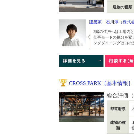
建物の種類
建築家 石川淳（株式
2階の住戸へは工場内
仕事モードの気分を変
ングダイニングは白の空
2
CROSS PARK［基本情報］
総合評価（
都道府県
建物の種
類