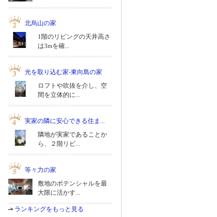
北烏山の家
1階のリビングの天井高さ
は3mを確...
光を取り込む家-東向島の家
ロフトや吹抜を介し、空
間を立体的に...
実家の隣に安心できる住ま...
隣地が実家であることか
ら、２階リビ...
等々力の家
敷地のポテンシャルを最
大限に活かす...
ランキングをもっと見る