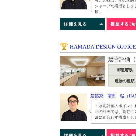
ら、外観は、その洗練
シャープな構成としま
疲...
4
HAMADA DESIGN OFF
総合評価（
都道府県
建物の種類
建築家 濱田 猛（HAMA
・照明計画のポイント
回の計画では、既存ク
形に組合わす構成とし