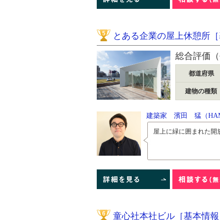
5
とある企業の屋上休憩所［
総合評価（
都道府県
建物の種類
建築家 濱田 猛（HAMA
屋上に緑に囲まれた開
6
童心社本社ビル［基本情報