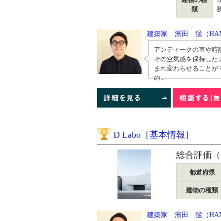
類
建築家 濱田 猛（HAMA
アンティークの車や時
その空気感を保持した
まれ変わらせることが
の...
9
D Labo［基本情報］
総合評価（
都道府県
建物の種類
建築家 濱田 猛（HAMA