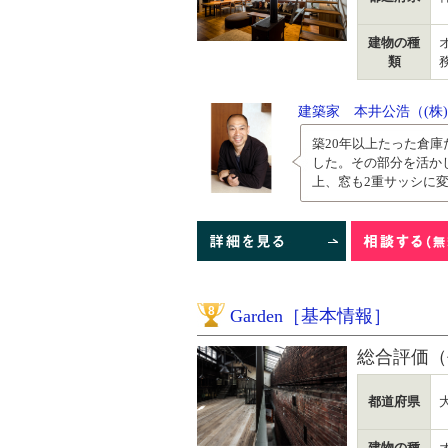
建物の種
類
建築家 本井公浩（(株
築20年以上たった倉
した。その部分を活か
上、窓も2重サッシに変
8
Garden［基本情報］
総合評価（
都道府県
建物の種