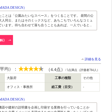
DA DESIGN）
たことは「公園みたいなスペース」をつくることです。 昼間の公
大人同士、またはそのミックスなど、あちこちでいろんなコミュ
います。待ち合わせて落ち合うこともあれば、一人でいると...
詳細を見る
平均）：
（4.4点）
/ 5点満点（評価者784人）
大阪府
工事の種類
その他
オフィス・事務所
総工費（目安）
-
DA DESIGN）
機器や建材の説明書を企画し印刷する業務を行っていることか