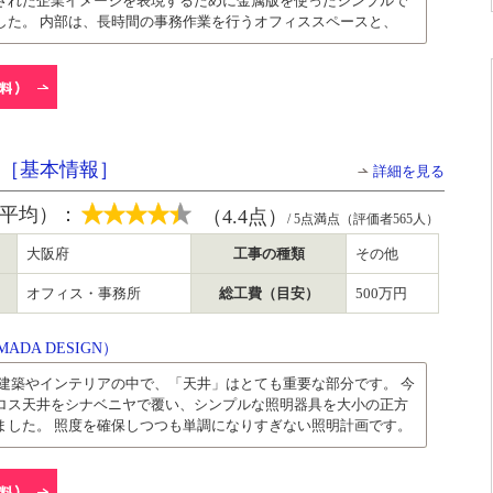
された企業イメージを表現するために金属版を使ったシンプルで
した。 内部は、長時間の事務作業を行うオフィススペースと、
ICE［基本情報］
詳細を見る
平均）：
（4.4点）
/ 5点満点（評価者565人）
大阪府
工事の種類
その他
オフィス・事務所
総工費（目安）
500万円
DA DESIGN）
 建築やインテリアの中で、「天井」はとても重要な部分です。 今
ロス天井をシナベニヤで覆い、シンプルな照明器具を大小の正方
ました。 照度を確保しつつも単調になりすぎない照明計画です。