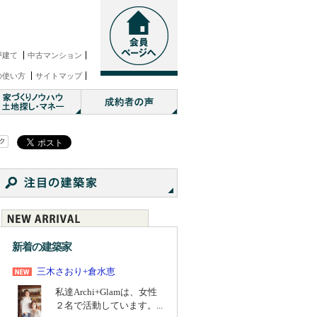
戸建て
中古マンション
の使い方
サイトマップ
新着の建築家
三木さおり+倉水恵
私達Archi+Glamは、女性
２名で活動しています。...