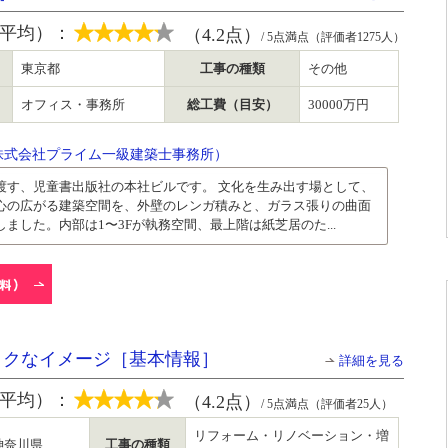
平均）：
（4.2点）
/ 5点満点（評価者1275人）
東京都
工事の種類
その他
オフィス・事務所
総工費（目安）
30000万円
株式会社プライム一級建築士事務所）
渡す、児童書出版社の本社ビルです。 文化を生み出す場として、
心の広がる建築空間を、外壁のレンガ積みと、ガラス張りの曲面
ました。内部は1〜3Fが執務空間、最上階は紙芝居のた...
イクなイメージ［基本情報］
詳細を見る
平均）：
（4.2点）
/ 5点満点（評価者25人）
リフォーム・リノベーション・増
神奈川県
工事の種類