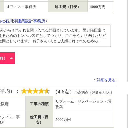
オフィス・事務所
総工費（目安）
4000万円
会社石川淳建築設計事務所）
と外からそれぞれ玄関へ入れる計画としています。 黒い階段室は
えるためのトンネル装置としてつくり、ここをくぐり抜けたリビ
間としています。 お子さん2人とご夫婦それぞれのための...
詳細を見る
平均）：
（4.6点）
/ 5点満点（評価者383人）
リフォーム・リノベーション・増
大阪府
工事の種類
改築
オフィス・事
総工費（目
5000万円
務所
安）