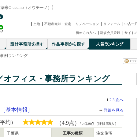
家O-uccino（オウチーノ）】
土地
不動産売却・査定
リノベーション
リフォーム
中古一
初めての方へ
新規会員登録
サイト
品事例ランキング
／オフィス・事務所ランキング
1
2
3
次へ
ry［基本情報］
詳細を見る
平均）：
（4.9点）
/ 5点満点（評価者6人）
千葉県
工事の種類
注文住宅