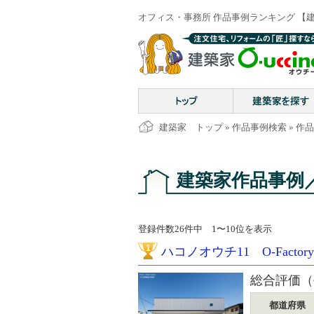
オフィス・事務所 作品事例ランキング 【建築
建築家 トップ
»
作品事例検索
» 作
建築家作品事例
登録件数26件中 1〜10位を表示
1
ハコノオウチ11 O-Facto
総合評価（
都道府県