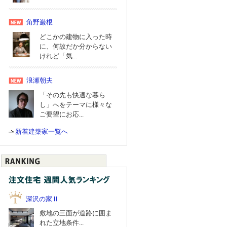
角野巌根
どこかの建物に入った時
に、何故だか分からない
けれど「気...
浪瀬朝夫
「その先も快適な暮ら
し」へをテーマに様々な
ご要望にお応...
新着建築家一覧へ
深沢の家Ⅱ
敷地の三面が道路に囲ま
れた立地条件...