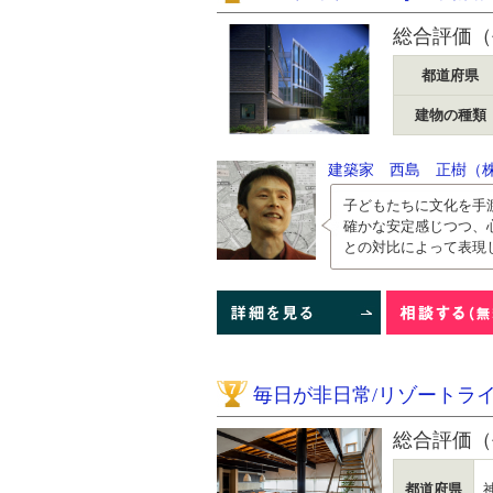
総合評価（
都道府県
建物の種類
建築家 西島 正樹（
子どもたちに文化を手
確かな安定感じつつ、
との対比によって表現し
7
毎日が非日常/リゾートラ
総合評価（
都道府県