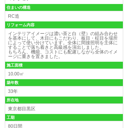
住まいの構造
RC造
リフォーム内容
インテリアイメージは濃い茶と白（壁）の組み合わせ
を基本にして、木目にもこだわり、板目・柾目を場所
によって使い分けています。全体に間接照明を主体に
することで落ち着きと高級感を演出しました。
もちろん、機能、コストにも配慮しながら全体のイメ
ージに重きを置きました。
施工面積
10.00㎡
築年数
33年
所在地
東京都目黒区
工期
80日間