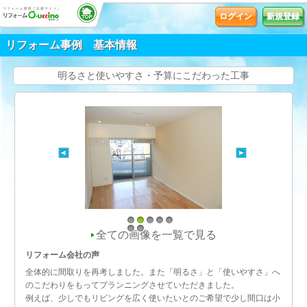
ログイン
新規登録
リフォーム事例 基本情報
明るさと使いやすさ・予算にこだわった工事
1
2
3
4
5
全ての画像を一覧で見る
6
7
リフォーム会社の声
全体的に間取りを再考しました。また「明るさ」と「使いやすさ」へ
のこだわりをもってプランニングさせていただきました。
例えば、少しでもリビングを広く使いたいとのご希望で少し間口は小