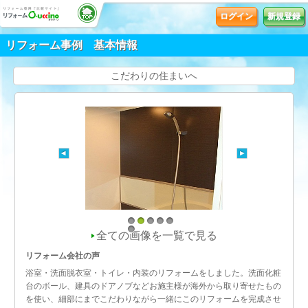
ログイン
新規登録
リフォーム事例 基本情報
こだわりの住まいへ
1
2
3
4
5
全ての画像を一覧で見る
6
リフォーム会社の声
浴室・洗面脱衣室・トイレ・内装のリフォームをしました。洗面化粧
台のボール、建具のドアノブなどお施主様が海外から取り寄せたもの
を使い、細部にまでこだわりながら一緒にこのリフォームを完成させ