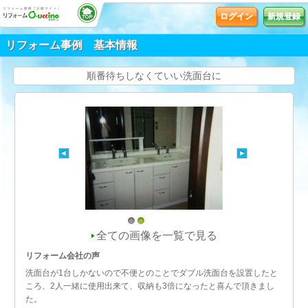
ログイン
新規登録
リフォーム事例 基本情報
順番待ちしなくていい洗面台に
1
2
全ての画像を一覧で見る
リフォーム会社の声
洗面台が1台しかないので不便とのことでダブル洗面台を設置したと
ころ、2人一緒に使用出来て、収納も3倍になったと喜んで頂きまし
た。