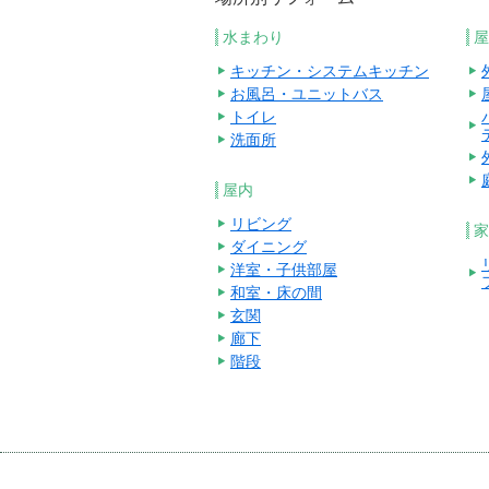
水まわり
屋
キッチン・システムキッチン
お風呂・ユニットバス
トイレ
洗面所
屋内
リビング
家
ダイニング
洋室・子供部屋
和室・床の間
玄関
廊下
階段