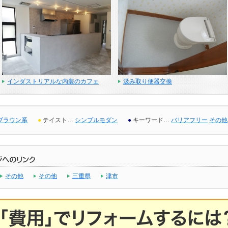
インダストリアルな内装のカフェ
汲み取り便器交換
ブラウン系
●
テイスト…
シンプルモダン
●
キーワード…
バリアフリー
その他
その他
その他
三重県
津市