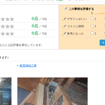
この事例を評価する
0点
／ 5点
デザインがいい
1
0点
／ 5点
コストに納得
1
0点
／ 5点
参考になった
1
もとに上記評価を算出しています。
きます）
耐震補強工事