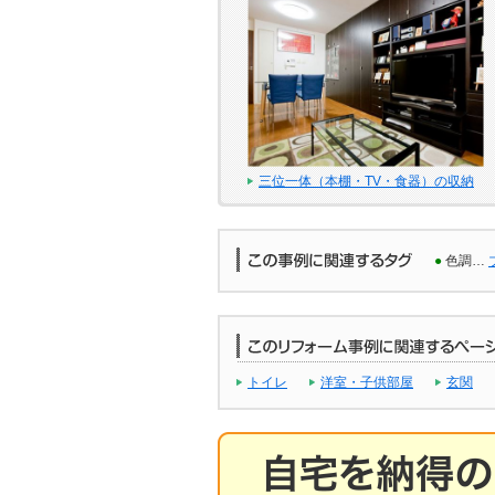
三位一体（本棚・TV・食器）の収納
●
色調…
トイレ
洋室・子供部屋
玄関