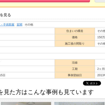
を見る
室・子供部屋
玄関
その他
住まいの構造
その
価格
150
施工後の間取り
その
市
沿線
工期
2ヶ月
15日
事例登録日
201
を見た方はこんな事例も見ています