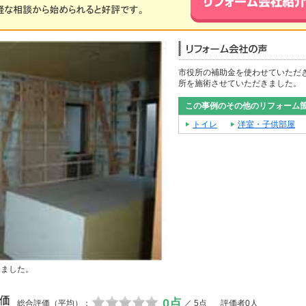
市役所の補助金を使わせていただ
所を施術させていただきました。
この事例のその他のリフォーム
トイレ
洋室・子供部屋
きました。
価
0点
総合評価（平均）：
／ 5点
評価者0人