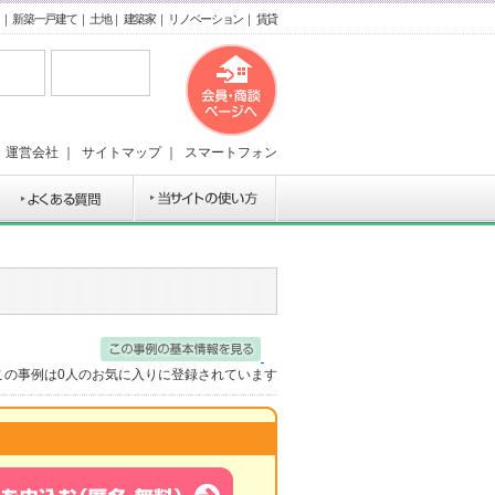
｜
新築一戸建て
｜
土地
｜
建築家
｜
リノベーション
｜
賃貸
｜
運営会社
｜
サイトマップ
｜
スマートフォン
この事例は
0
人のお気に入りに登録されています