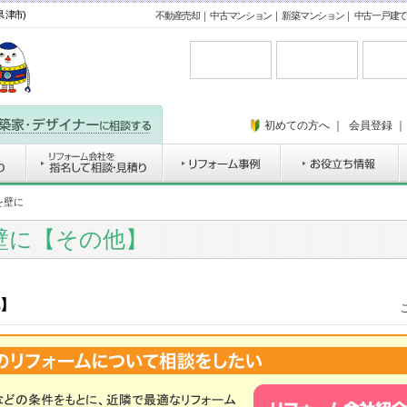
 津市)
不動産売却
｜
中古マンション
｜
新築マンション
｜
中古一戸建て
初めての方へ
｜
会員登録
を壁に
壁に【その他】
】