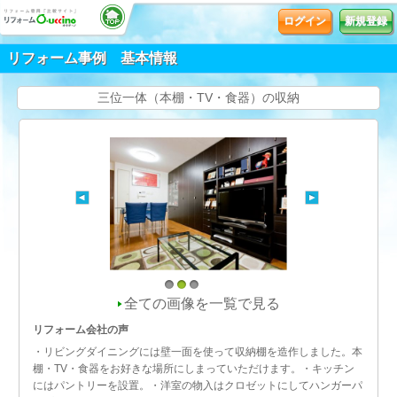
ログイン
新規登録
リフォーム事例 基本情報
三位一体（本棚・TV・食器）の収納
1
2
3
全ての画像を一覧で見る
リフォーム会社の声
・リビングダイニングには壁一面を使って収納棚を造作しました。本
棚・TV・食器をお好きな場所にしまっていただけます。・キッチン
にはパントリーを設置。・洋室の物入はクロゼットにしてハンガーパ