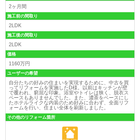
2ヶ月間
施工前の間取り
2LDK
施工後の間取り
2LDK
価格
1160万円
ユーザーの希望
自分たちの好みの住まいを実現するために、中古を買
ってリフォームを実施したD様。以前はキッチンが壁
で覆われ、窮屈な印象。浴室やトイレは狭く、脱衣ス
ペースもありませんでした。また、濃茶をベースにし
たホテルライクな内装のため好みに合わず、全面リフ
ォームを行い、住まい全体を刷新しました。
その他のリフォーム箇所