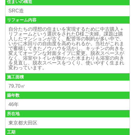
住まいの構造
SRC造
リフォーム内容
自分たちの理想の住まいを実現するために中古購入＋
リフォームという選択をされたD様ご夫婦。課題は購
入したマンションが古く、配管等の制約が多い中で、
いかに水回りの自由度を高められるか。当社がこれま
で蓄積してきたノウハウを活かし、キッチンの向きを
変えてオープンな対面タイプに変更。脱衣スペースが
なく、浴室やトイレが狭かった水まわりも浴室の向き
を見直し、脱衣スペースをつくり、使いやすく生まれ
変わっています。
施工面積
79.70㎡
築年数
46年
所在地
東京都大田区
工期