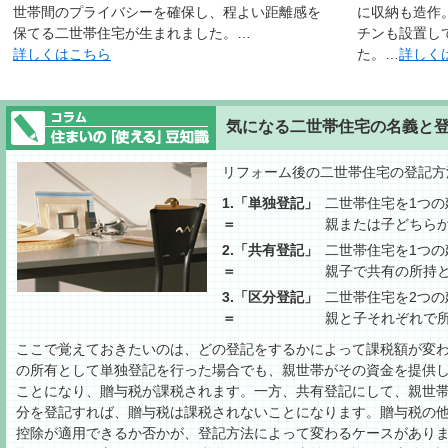
世帯間のプライバシーを確保し、程よい距離感を
に収納も造作
保てる二世帯住宅が生まれました。…
チンも設置し
詳しくはこちら
た。…
詳しく
気になる二世帯住宅の名義と
リフォーム後の二世帯住宅の登記方
1.「単独登記」
二世帯住宅を1つの
＝
親または子どちら
2.「共有登記」
二世帯住宅を1つの
＝
親子で共有の所持
3.「区分登記」
二世帯住宅を2つの
＝
親と子それぞれで
ここで覚えておきたいのは、どの登記をするかによって課税額が変
の所有として単独登記を行った場合でも、親世帯がその資金を提供
ことになり、贈与税が課税されます。一方、共有登記にして、親世
分を登記すれば、贈与税は課税されないことになります。贈与税の
控除が適用できるか否かが、登記方法によって変わるケースがあり