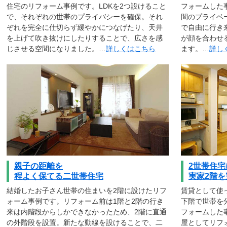
住宅のリフォーム事例です。LDKを2つ設けること
フォームした
で、それぞれの世帯のプライバシーを確保。それ
間のプライベ
ぞれを完全に仕切らず緩やかにつなげたり、天井
で自由に行き
を上げて吹き抜けにしたりすることで、広さを感
が顔を合わせ
じさせる空間になりました。…
詳しくはこちら
ます。…
詳し
親子の距離を
2世帯住宅
程よく保てる二世帯住宅
実家2階
結婚したお子さん世帯の住まいを2階に設けたリフ
賃貸として使
ォーム事例です。リフォーム前は1階と2階の行き
下階で世帯を
来は内階段からしかできなかったため、2階に直通
フォームした
の外階段を設置。新たな動線を設けることで、二
屋としてリフ