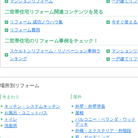
マンションリフォーム
一戸建てリフ
二世帯住宅リフォーム関連コンテンツを見る
リフォーム 成功ノウハウ集
今すぐ使える
リフォーム費用
二世帯住宅のリフォーム事例をチェック！
スケルトンリフォーム・リノベーション事例ラ
マンションリ
ンキング
一戸建てリフ
場所別リフォーム
水まわり
屋外
キッチン・システムキッチン
外壁・外壁塗装
お風呂・ユニットバス
屋根
トイレ
バルコニー・ベランダ・ウッド
デッキ
洗面所
外構・エクステリア・外階段
庭・ガーデニング