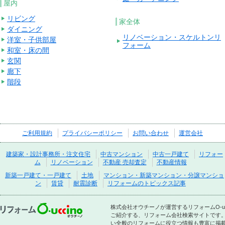
屋内
リビング
家全体
ダイニング
リノベーション・スケルトンリ
洋室・子供部屋
フォーム
和室・床の間
玄関
廊下
階段
ご利用規約
プライバシーポリシー
お問い合わせ
運営会社
建築家・設計事務所・注文住宅
中古マンション
中古一戸建て
リフォー
ム
リノベーション
不動産 売却査定
不動産情報
新築一戸建て・一戸建て
土地
マンション・新築マンション・分譲マンショ
ン
賃貸
耐震診断
リフォームのトピックス記事
株式会社オウチーノが運営するリフォームO-
ご紹介する、リフォーム会社検索サイトです
い全般のリフォームに役立つ情報も豊富に掲