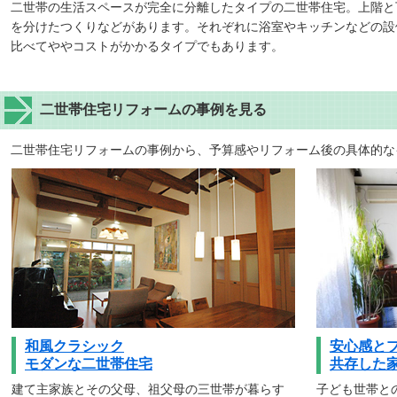
二世帯の生活スペースが完全に分離したタイプの二世帯住宅。上階と
を分けたつくりなどがあります。それぞれに浴室やキッチンなどの設
比べてややコストがかかるタイプでもあります。
二世帯住宅リフォームの事例を見る
二世帯住宅リフォームの事例から、予算感やリフォーム後の具体的な
和風クラシック
安心感と
モダンな二世帯住宅
共存した
建て主家族とその父母、祖父母の三世帯が暮らす
子ども世帯と