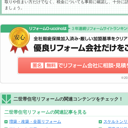
取りや住まい方だけでなく、税金についても事前に確認し、十分に
ましょう。
※2
二世帯住宅リフォームの関連コンテンツをチェック！
二世帯住宅リフォームの関連記事を見る
増築・改築・全面リフォーム
スケルトンリ